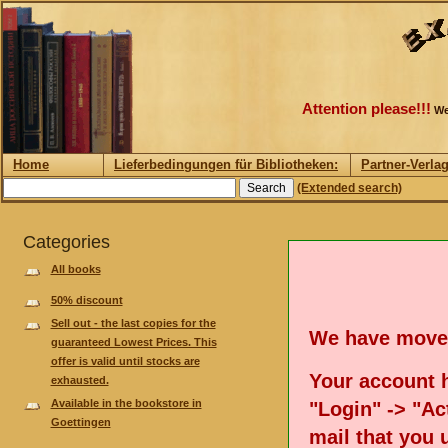
Attention please!!!
We
Home
Lieferbedingungen für Bibliotheken:
Partner-Verla
(Extended search)
Categories
All books
50% discount
Sell out - the last copies for the
We have move
guaranteed Lowest Prices. This
offer is valid until stocks are
Your account h
exhausted.
Available in the bookstore in
"Login" -> "Act
Goettingen
mail that you 