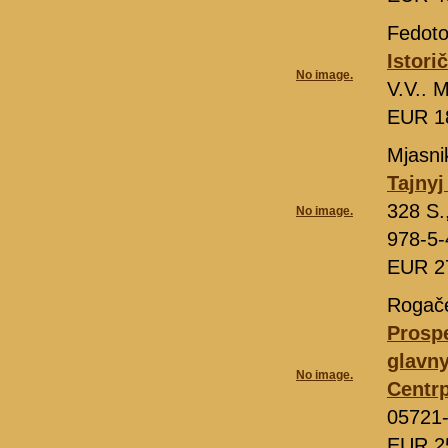
Fedoto
Istori
No image.
V.V.. 
EUR 1
Mjasni
Tajny
328 S
No image.
978-5-
EUR 2
Rogač
Prospe
glavn
No image.
Centrp
05721
EUR 2