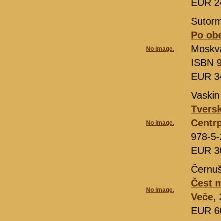
EUR 2
Sutorm
Po obe
Moskv
No image.
ISBN 9
EUR 3
Vaskin
Tversk
Centrp
No image.
978-5-
EUR 3
Černuš
Čest 
No image.
Veče
,
EUR 6