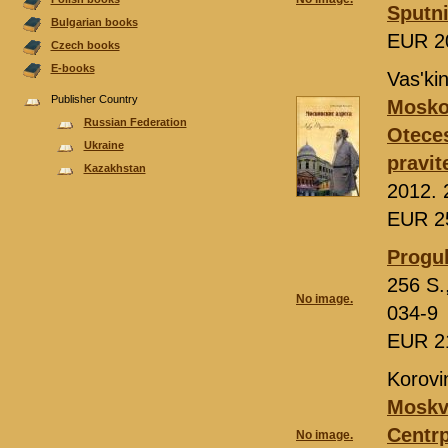
Sputn
Bulgarian books
EUR 2
Czech books
E-books
Vas'ki
Publisher Country
Moskov
Russian Federation
Otece
Ukraine
pravit
Kazakhstan
2012. 
EUR 2
Progul
256 S.
No image.
034-9
EUR 2
Korovi
Moskv
Centrp
No image.