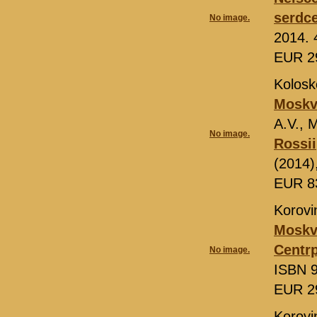
serdce
No image.
2014. 
EUR 2
Kolosk
Moskva
A.V., 
No image.
Rossii
(2014)
EUR 8
Korovi
Moskv
Centrp
No image.
ISBN 9
EUR 2
Korovi