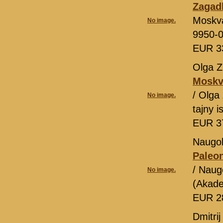
Zagadk
Moskv
No image.
9950-
EUR 3
Olga Z
Moskva
/ Olga
No image.
tajny 
EUR 3
Naugol
Paleo
/ Naug
No image.
(Akade
EUR 2
Dmitrij