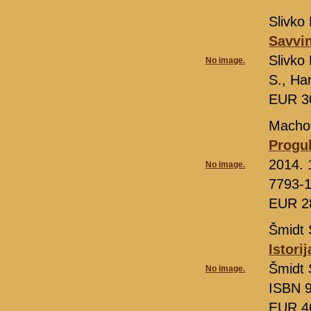
Slivko 
Savvin
Slivko
No image.
S., Ha
EUR 3
Machot
Progu
2014. 
No image.
7793-
EUR 2
Šmidt 
Istori
Šmidt 
No image.
ISBN 9
EUR 4