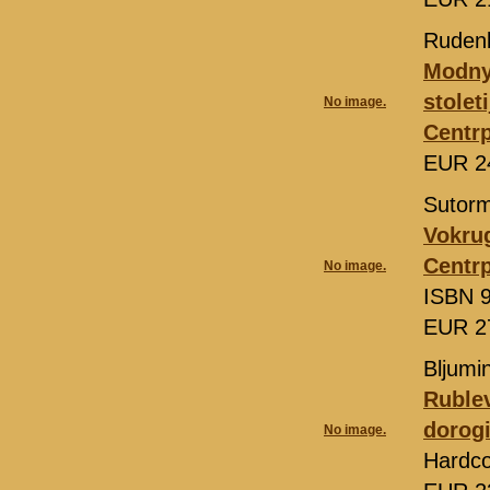
Rudenk
Modny
stoleti
No image.
Centrp
EUR 2
Sutorm
Vokrug
Centrp
No image.
ISBN 9
EUR 2
Bljumi
Rublev
dorogi
No image.
Hardc