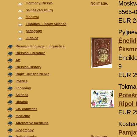
Moskv
Germany-Russia
No image.
Saint-Petersburg
5565-
Moskwa
EUR 2
Libraries. Library Science
Pyljaev
pedagogy
Judaica
Éncikl
Russian language. Linguistics
Èksm
Russian Literature
Éncikl
Аrt
9
Russian History
EUR 2
Right. Jurisprudence
Politics
Tokmak
Economy
Poteš
Science
Ukraine
Ripol 
CIS countries
EUR 2
Medicine
Koster
Alternative medicine
Geography
Pamja
No image.
Polish books