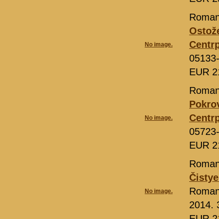
Roman
Ostož
Centrp
No image.
05133
EUR 2
Roman
Pokrov
Centrp
No image.
05723
EUR 2
Roman
Čistye
Romanj
No image.
2014. 
EUR 2