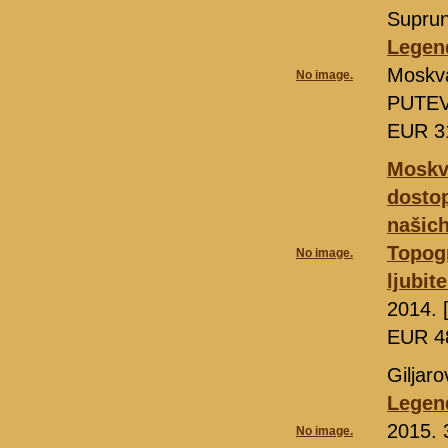
Suprun
Legen
Moskv
No image.
PUTEV
EUR 3
Moskva
dosto
našich
Topogr
No image.
ljubit
2014. 
EUR 4
Giljaro
Legen
2015. 
No image.