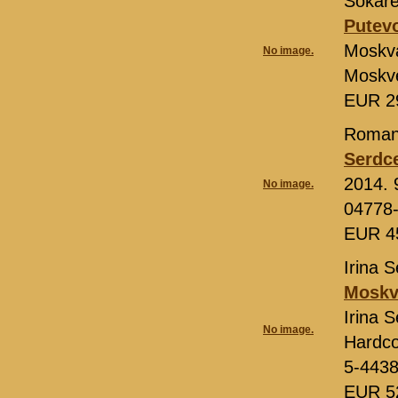
Šokare
Putev
Moskv
No image.
Moskve
EUR 2
Roman
Serdc
2014. 
No image.
04778
EUR 4
Irina 
Moskva
Irina 
No image.
Hardco
5-443
EUR 5