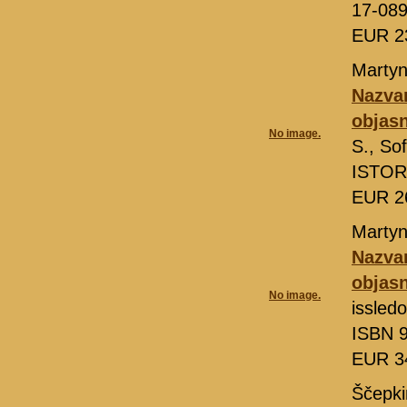
17-08
EUR 2
Martyn
Nazva
objas
No image.
S., So
ISTORI
EUR 2
Martyn
Nazvan
objas
No image.
issled
ISBN 9
EUR 3
Ščepki