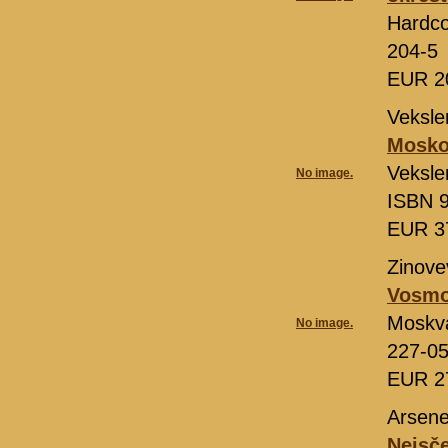
Hardco
204-5
EUR 2
Veksle
Moskov
Veksle
No image.
ISBN 9
EUR 3
Zinove
Vosmo
Moskv
No image.
227-0
EUR 2
Arsene
Neisč