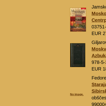
Jamsko
Moskov
Centrp
03751
EUR 2
Giljaro
Moskv
Azbuk
978-5-
EUR 1
Fedorec
Staraj
Sibirsk
No image.
obščes
99000