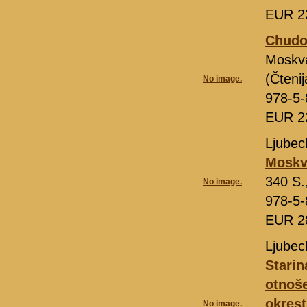
EUR 2
Chudož
Moskv
(Čteni
No image.
978-5-
EUR 2
Ljubeck
Moskv
340 S.
No image.
978-5-
EUR 2
Ljubec
Starin
otnoše
okrest
No image.