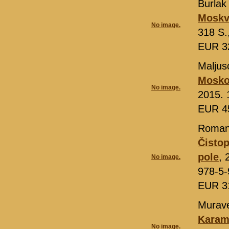
Burlak
Moskv
No image.
318 S.
EUR 3
Maljuso
Moskov
No image.
2015. 
EUR 4
Romanj
Čistop
pole
, 
No image.
978-5-
EUR 3
Murave
Karam
No image.