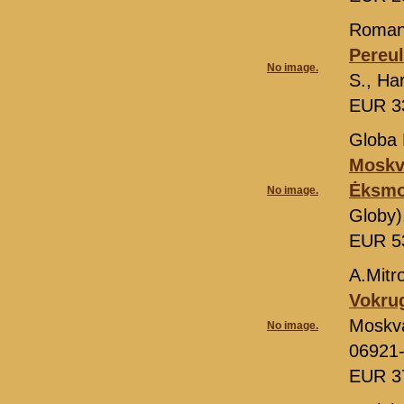
Roman
Pereul
No image.
S., Ha
EUR 3
Globa 
Moskv
Ėksm
No image.
Globy)
EUR 5
A.Mitr
Vokrug
Moskv
No image.
06921
EUR 3