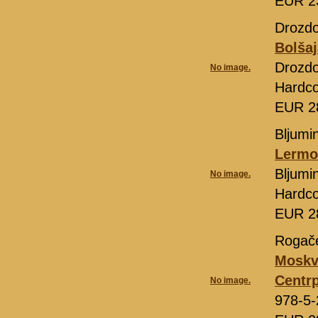
EUR 2
Drozdo
Bolšaj
Drozdo
No image.
Hardc
EUR 2
Bljumi
Lermon
Bljumi
No image.
Hardc
EUR 2
Rogač
Moskva
Centrp
No image.
978-5-