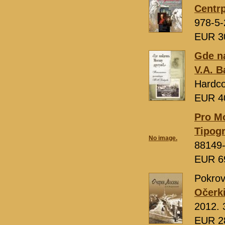
Centrp
978-5-
EUR 3
Gde na
V.A. B
Hardco
EUR 4
Pro M
Tipogr
No image.
88149
EUR 6
Pokrovs
Očerk
2012. 
EUR 2