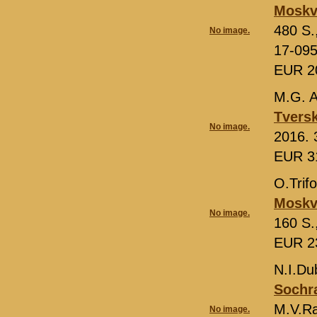
Moskv
480 S.
No image.
17-09
EUR 2
M.G. 
Tvers
No image.
2016. 
EUR 3
O.Trif
Moskva
No image.
160 S.
EUR 2
N.I.Du
Sochr
M.V.Ra
No image.