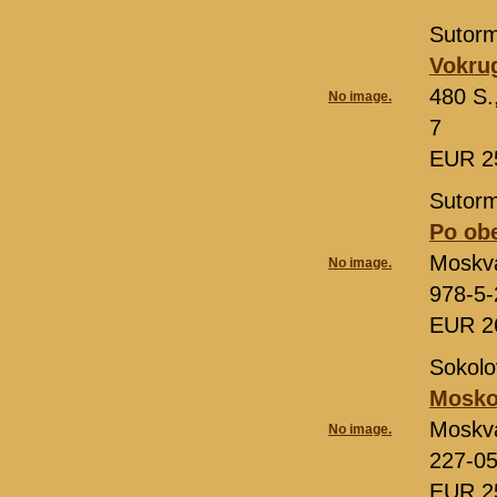
Sutorm
Vokrug
480 S.
No image.
7
EUR 2
Sutorm
Po obe
Moskva
No image.
978-5-
EUR 2
Sokolo
Moskov
Moskva
No image.
227-0
EUR 2