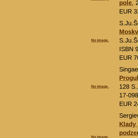
pole
, 
EUR 3
S.Ju.Š
Moskva
S.Ju.Š
No image.
ISBN 9
EUR 7
Singae
Progu
128 S.
No image.
17-09
EUR 2
Sergie
Klady 
podze
No image.