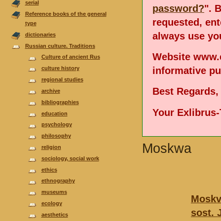
serial
password?
". 
Reference books of the general
requested, en
type
always use you
dictionaries
Russian culture. Traditions
Website www.e
Culture of ancient Rus
informative p
culture history
regional studies
Best Regards,
аrchive
bibliographies
Your Exlibrus
еducation
psychology
philosophy
Moskwa
religion
sociology, social work
ethics
ethnography
museums
Moskva
ecology
sost. 
aesthetics