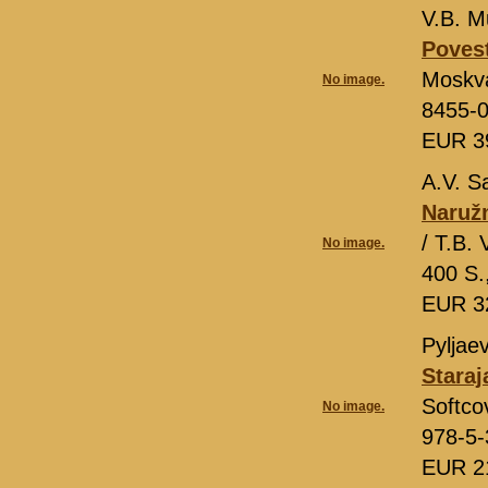
V.B. M
Povest
Moskv
No image.
8455-0
EUR 3
A.V. S
Naružn
/ T.B.
No image.
400 S.
EUR 3
Pyljae
Stara
Softco
No image.
978-5-
EUR 2