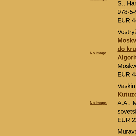
S., Ha
978-5-
EUR 4
Vostry
Moskva
do kru
No image.
Algor
Moskvo
EUR 4
Vaskin
Kutuz
A.A.. 
No image.
sovets
EUR 2
Murave