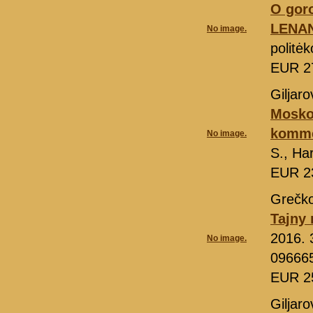
O gor
LENA
No image.
politė
EUR 2
Giljaro
Moskov
komme
No image.
S., Ha
EUR 2
Grečko
Tajny
2016. 
No image.
09666
EUR 2
Giljaro