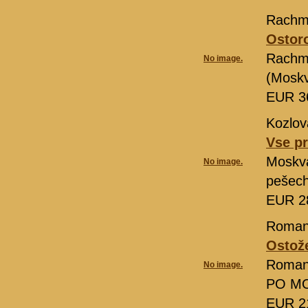
Rachma
Ostor
Rachma
No image.
(Moskv
EUR 3
Kozlov
Vse p
Moskv
No image.
pešech
EUR 2
Roman
Ostože
Romanj
No image.
PO MO
EUR 2