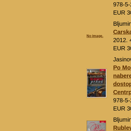
978-5-
EUR 3
Bljumi
Carsk
No image.
2012. 
EUR 3
Jasino
Po Mos
naber
dostop
Centrp
978-5-
EUR 3
Bljumin
Rublev