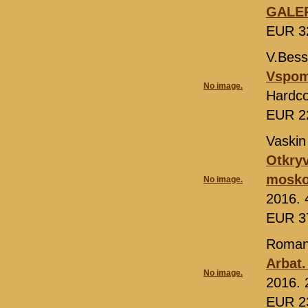
GALER
EUR 3
V.Bes
Vspom
No image.
Hardco
EUR 2
Vaskin
Otkry
mosko
No image.
2016. 
EUR 3
Roman
Arbat.
No image.
2016. 
EUR 2