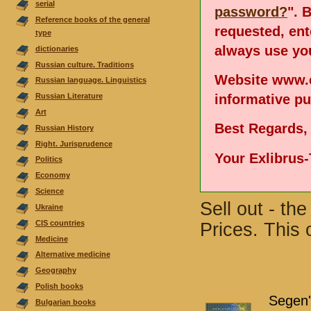
serial
password?
". 
Reference books of the general
requested, en
type
always use you
dictionaries
Russian culture. Traditions
Website www.e
Russian language. Linguistics
informative p
Russian Literature
Аrt
Best Regards,
Russian History
Right. Jurisprudence
Your Exlibrus
Politics
Economy
Science
Sell out - th
Ukraine
CIS countries
Prices. This 
Medicine
Alternative medicine
Geography
Polish books
Segen'
Bulgarian books