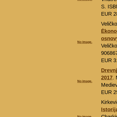
S. ISB
EUR 2
Veličk
Ėkonom
osnov
No image.
Veličk
90686
EUR 3
Drevnj
2017
.
No image.
Mediev
EUR 2
Kirkevi
Istori
Charki
No image.