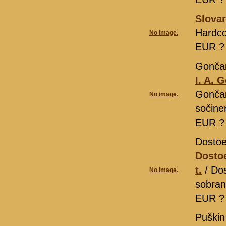
Slova
Hardco
No image.
EUR 
Gončar
I. A. 
Gončar
No image.
sočinen
EUR 
Dostoe
Dostoe
t.
/ Dos
No image.
sobran
EUR 
Puškin