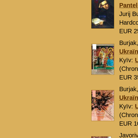
Pantel
Jurіj B
Hardco
EUR 2
Burjak,
Ukraïn
Kyïv:
(Chron
EUR 3
Burjak,
Ukraïn
Kyïv:
(Chron
EUR 1
Javorі