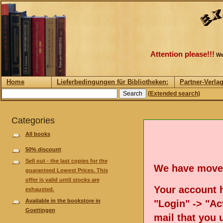
Attention please!!!
We
Home
Lieferbedingungen für Bibliotheken:
Partner-Verla
(Extended search)
Categories
All books
50% discount
Sell out - the last copies for the
We have move
guaranteed Lowest Prices. This
offer is valid until stocks are
Your account h
exhausted.
Available in the bookstore in
"Login" -> "Act
Goettingen
mail that you 