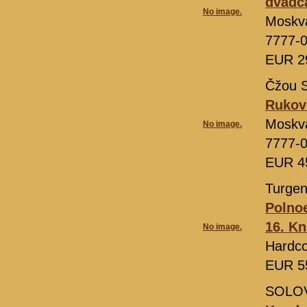
dvadca
No image.
Moskv
7777-
EUR 2
Čžou 
Rukovo
Moskv
No image.
7777-
EUR 4
Turgen
Polnoe
16. Kn
No image.
Hardco
EUR 5
SOLOV