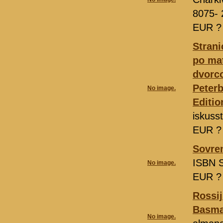
8075- 
EUR 
Strani
po mat
dvorc
Peterb
No image.
Editio
iskuss
EUR 
Sovre
ISBN S
No image.
EUR 
Rossij
Basma
No image.