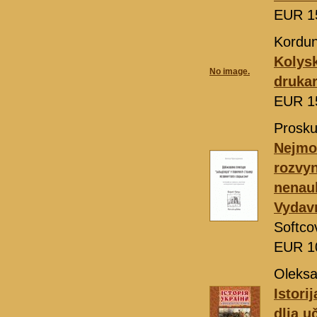
EUR 1
Kordun
Kolys
No image.
drukar
EUR 1
Prosku
Nejmov
rozvyn
nenau
Vydavn
Softco
EUR 1
Oleksa
Іstorі
dlja u