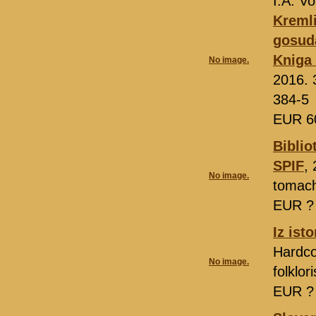
I.A. V
Kremli
gosuda
Kniga 
No image.
2016. 
384-5
EUR 6
Biblio
SPIF
,
No image.
tomac
EUR 
Iz isto
Hardcov
No image.
folklori
EUR 