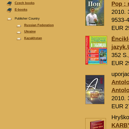
Pop : 
Czech books
E-books
2010. 
Publisher Country
9533-
Russian Federation
EUR 2
Ukraine
Ėncikl
Kazakhstan
jazyk.
352 S.
EUR 2
uporja
Antolo
Antolo
2010. 
EUR 2
Hryško
KARBY