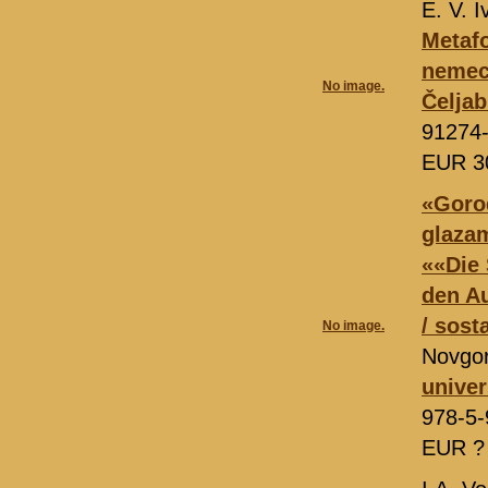
E. V. 
Metafo
nemec
No image.
Čeljab
91274
EUR 3
«Goro
glaza
««Die 
den Au
/ sost
No image.
Novgo
univer
978-5-
EUR 