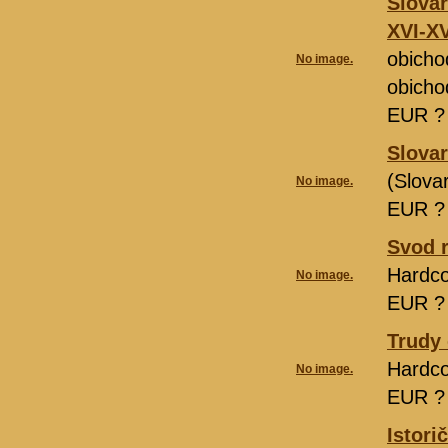
Slova
XVI-XV
obicho
No image.
obicho
EUR 
Slovar
(Slova
No image.
EUR 
Svod r
Hardco
No image.
EUR 
Trudy 
Hardco
No image.
EUR 
Istori