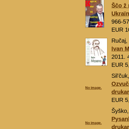
Ščo ž 
Ukraï
966-57
EUR 1
Ručaj,
Іvan M
2011. 
EUR 5
Sіlʹčuk
Ozvuč
No image.
drukar
EUR 5
Šyško,
Pysank
No image.
drukar