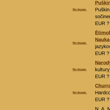
Puškin
Puškin
No image.
sočinen
EUR 
Ėtimol
Nauka
No image.
jazyko
EUR 
Narody
kultur
No image.
EUR 
Churr
Hardco
No image.
EUR 
N. A.