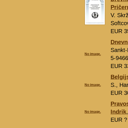
Pričer
V. Skr
Softco
EUR 3
Dnevni
Sankt-
No image.
5-9466
EUR 3
Belgij
S., Ha
No image.
EUR 3
Pravos
Indrik
No image.
EUR 