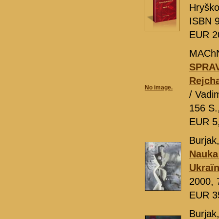
Hryško
ISBN 9
EUR 2
MAChN
SPRAVO
Rejcha
No image.
/ Vad
156 S.
EUR 5
Burjak,
Nauka 
Ukraï
2000, 
EUR 3
Burjak,