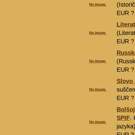
(Istori
No image.
EUR 
Litera
(Liter
No image.
EUR 
Russka
(Russk
No image.
EUR 
Slovo
sušče
No image.
EUR 
Bolšoj
SPIF
.
No image.
jazyka
EUR 