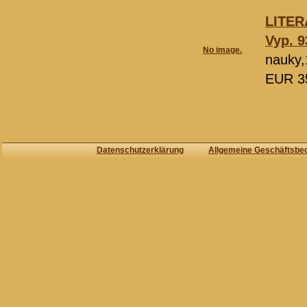
LІTER
Vyp. 9
No image.
nauky,
EUR 3
Datenschutzerklärung
Allgemeine Geschäftsbe