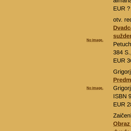
alman
EUR 
otv. r
Dvadca
sužden
No image.
Petuch
384 S.
EUR 3
Grigor
Predme
Grigor
No image.
ISBN 9
EUR 2
Zaičen
Obraz 