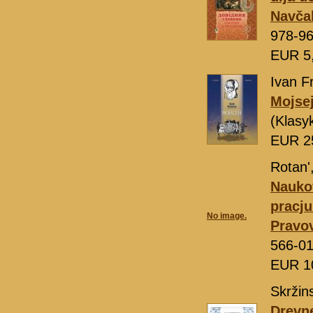
Navča
978-96
EUR 5
Іvan F
Mojse
(Klasy
EUR 2
Rotanʹ,
Nauko
pracju
No image.
Pravov
566-01
EUR 1
Skržin
Drevne