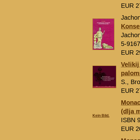
EUR 2
Jachon
Konser
Jacho
5-9167
EUR 2
Veliki
palomn
S., Br
EUR 2
Monac
(dlja
Kein Bild.
ISBN 9
EUR 2