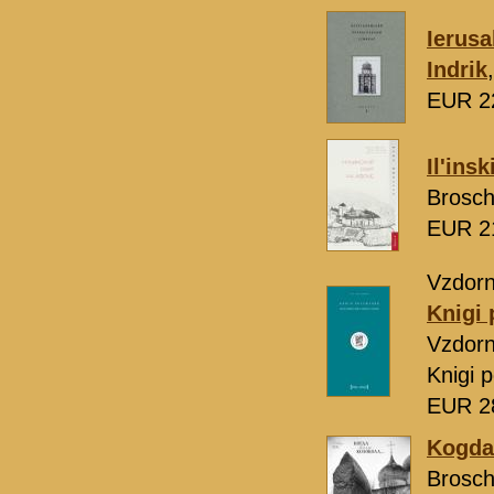
Ierusa
Indrik
EUR 2
Il'insk
Brosch
EUR 2
Vzdorn
Knigi 
Vzdor
Knigi 
EUR 2
Kogda 
Brosch