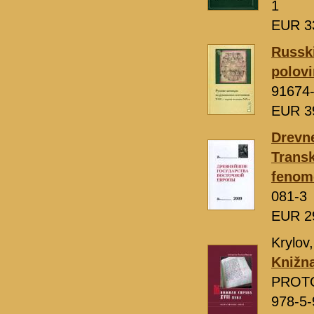
1
EUR 3
Russki
polovi
91674
EUR 3
Drevne
Transk
fenom
081-3
EUR 2
Krylo
Knižna
PROTO
978-5-