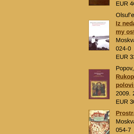
EUR 4
Olsuf'e
Iz ned
my ost
Moskv
024-0
EUR 3
Popov,
Rukopi
polovi
2009. 
EUR 3
Prostr
Moskv
054-7