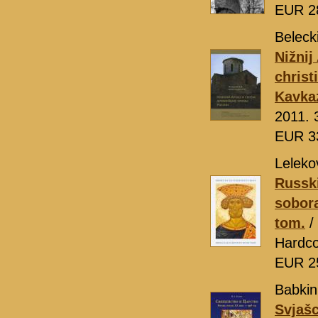
EUR 2
Belecki
Nižnij
christ
Kavka
2011. 
EUR 3
Leleko
Russki
sobora
tom.
/
Hardco
EUR 2
Babkin
Svjašc