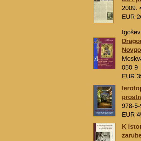
2009. 
EUR 2
Igošev,
Dragoc
Novgor
Moskv
050-9
EUR 3
Ieroto
prostr
978-5-
EUR 4
K isto
zarube