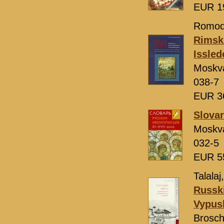
EUR 1
Romoda
Rimski
Issled
Moskv
038-7
EUR 3
Slovar
Moskv
032-5
EUR 5
Talalaj
Russki
Vypus
Brosch