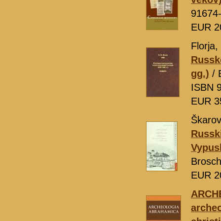
91674
EUR 2
Florja,
Russk
gg.)
/ 
ISBN 9
EUR 3
Škarovs
Russki
Vypus
Brosch
EUR 2
ARCHE
archeo