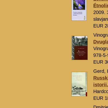
Étnoli
2009. 
slavja
EUR 2
Vinogr
Dvugla
Vinogr
978-5-
EUR 3
Gerd, 
Russki
istori
Hardco
EUR 1
Dmitrie