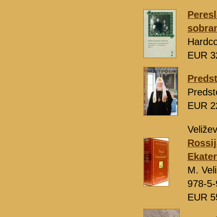
Peresl
sobra
Hardco
EUR 3
Predst
Predsto
EUR 2
Veližev
Rossij
Ekater
M. Vel
978-5-
EUR 5