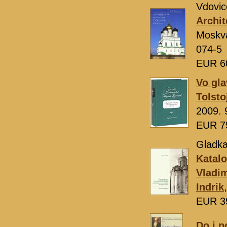
Vdovic
Archit
Moskv
074-5
EUR 6
Vo gla
Tolsto
2009. 
EUR 7
Gladka
Katal
Vladim
Indrik
EUR 3
Do i p