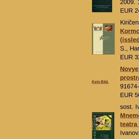
2009. 
EUR 2
Kiričen
Kormov
(issled
S., Ha
EUR 3
Novye 
prostr
Kein Bild.
91674
EUR 5
sost. I
Mnemoz
teatra
Ivanov