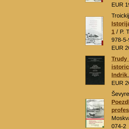
EUR 1
Troickij
Istori
1
/ P. 
978-5-
EUR 2
Trudy 
istori
Indrik
EUR 2
Ševyre
Poezdk
profes
Moskv
074-2