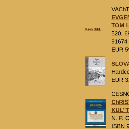
VAChT
EVGEN
TOM I
Kein Bild.
520, 6
91674-
EUR 5
SLOVA
Hardco
EUR 3
CESNO
ChRIS
KUL''
N. P.
ISBN 9