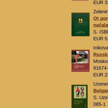
EUR 3
Zelenin
Ot por
načal
S. ISB
EUR 5
Inikova
Russki
Moskv
91674
EUR 2
Uzenev
Bolgar
S. Uz
085-1