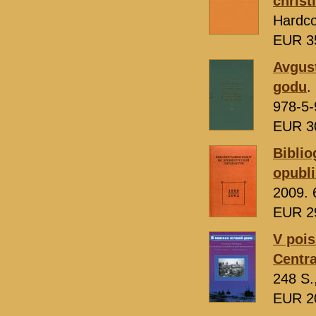
christ
Hardco
EUR 3
Avgust
godu
.
978-5-
EUR 3
Biblio
opubli
2009. 
EUR 2
V pois
Centra
248 S.
EUR 2