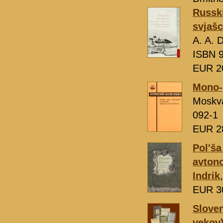
Russki
svjašc
A. A. 
ISBN 9
EUR 2
Mono-,
Moskv
092-1
EUR 2
Pol'ša 
avton
Indrik
EUR 3
Sloven
vekov