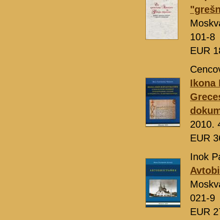
"grešn
Moskv
101-8
EUR 1
Cencov
Ikona 
Greces
doku
2010. 
EUR 3
Inok P
Avtobi
Moskv
021-9
EUR 2