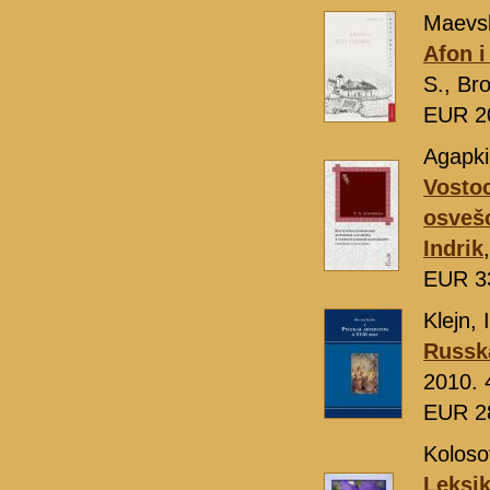
Maevsk
Afon i
S., Br
EUR 2
Agapki
Vostoc
osvešc
Indrik
EUR 3
Klejn, I
Russka
2010. 
EUR 2
Koloso
Leksik