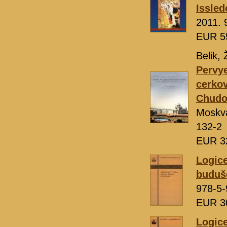
Issled
2011. 
EUR 5
Belik, 
Pervye
cerkov
Chudo
Moskv
132-2
EUR 3
Logice
buduš
978-5-
EUR 3
Logice