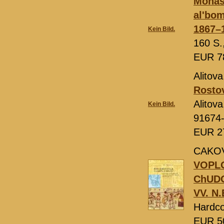
Monast
al'bom
1867–1
Kein Bild.
160 S.
EUR 7
Alitova
Rostov
Alitov
Kein Bild.
91674
EUR 2
CAKOV
VOPLO
ChUDO
VV. N.
Hardco
EUR 5