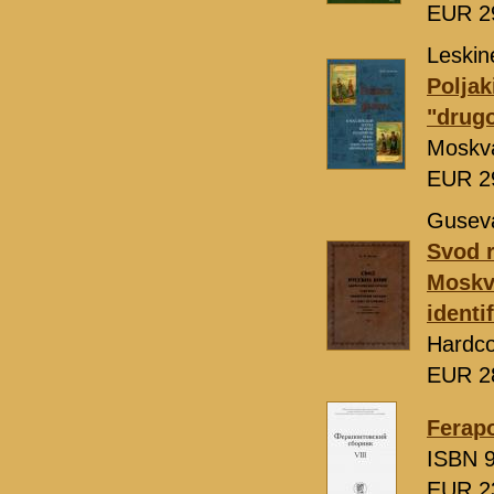
EUR 2
Leskin
Poljak
"drugo
Moskv
EUR 2
Guseva
Svod r
Moskvy
identif
Hardco
EUR 2
Ferapo
ISBN 9
EUR 2