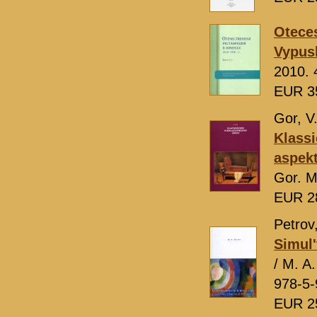
Oteces
Vypusk
2010. 
EUR 3
Gor, V
Klassi
aspekt
Gor. 
EUR 2
Petrov
Simul'
/ M. A
978-5-
EUR 2