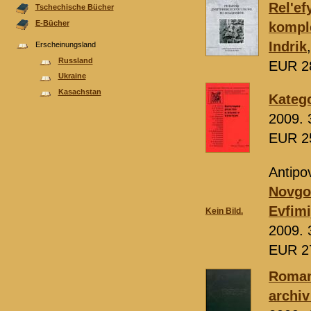
Rel'ef
Tschechische Bücher
E-Bücher
kompl
Indrik
Erscheinungsland
Russland
EUR 2
Ukraine
Kasachstan
Katego
2009. 
EUR 2
Antipov
Novgo
Evfimi
Kein Bild.
2009. 
EUR 2
Roman 
archiv