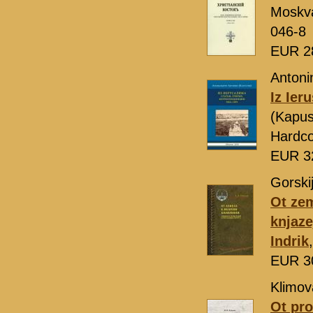
Moskv
046-8
EUR 2
Antoni
Iz Ier
(Kapus
Hardco
EUR 3
Gorskij
Ot zem
knjaze
Indrik
EUR 3
Klimov
Ot pr