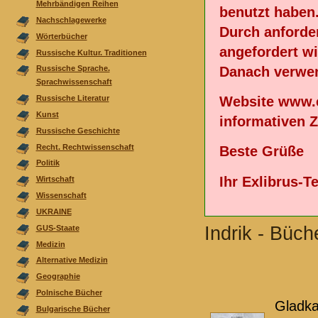
Mehrbändigen Reihen
benutzt haben
Nachschlagewerke
Durch anforde
Wörterbücher
angefordert wi
Russische Kultur. Traditionen
Danach verwen
Russische Sprache.
Sprachwissenschaft
Website www.e
Russische Literatur
Kunst
informativen 
Russische Geschichte
Recht. Rechtwissenschaft
Beste Grüße
Politik
Ihr Exlibrus-
Wirtschaft
Wissenschaft
UKRAINE
Indrik - Büch
GUS-Staate
Medizin
Alternative Medizin
Geographie
Polnische Bücher
Gladka
Bulgarische Bücher