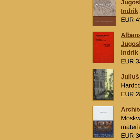
Jugosl
Indrik
EUR 4
Albans
Jugosl
Indrik
EUR 3
Juliuš
Hardco
EUR 2
Archit
Moskv
materi
EUR 3