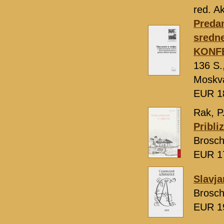
red. A
Predan
sredn
KONF
136 S.,
Moskva
EUR 1
Rak, P
Pribli
Brosch
EUR 1
Slavja
Brosch
EUR 1