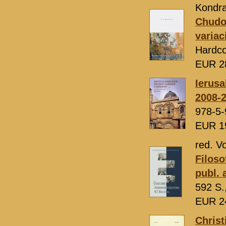
Kondra
Chudož
variac
Hardco
EUR 2
Ierusa
2008-
978-5-
EUR 1
red. Vo
Filoso
publ. 
592 S.
EUR 2
Christ