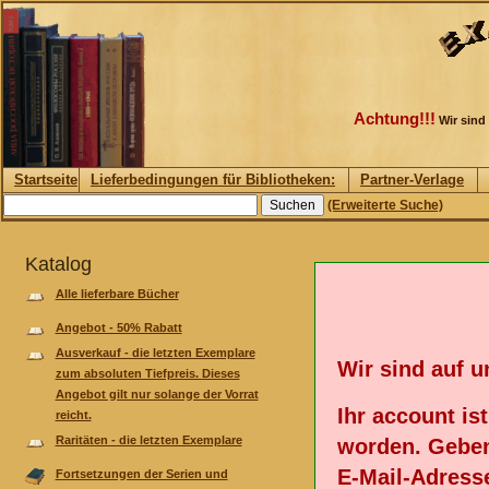
Achtung!!!
Wir sind
Startseite
Lieferbedingungen für Bibliotheken:
Partner-Verlage
(Erweiterte Suche)
Katalog
Alle lieferbare Bücher
Angebot - 50% Rabatt
Ausverkauf - die letzten Exemplare
Wir sind auf 
zum absoluten Tiefpreis. Dieses
Angebot gilt nur solange der Vorrat
Ihr account is
reicht.
Raritäten - die letzten Exemplare
worden. Geben
E-Mail-Adresse
Fortsetzungen der Serien und