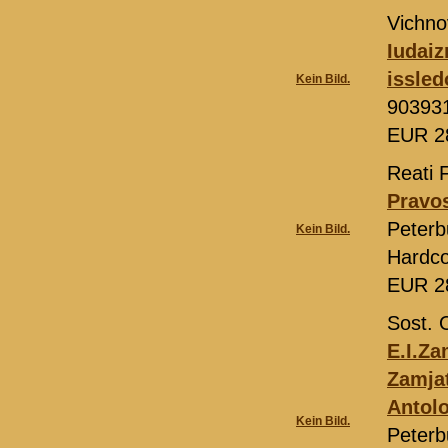
Vichnov
Iudaiz
issled
Kein Bild.
90393
EUR 2
Reati F
Pravos
Peterb
Kein Bild.
Hardco
EUR 2
Sost. 
E.I.Za
Zamjat
Antolo
Kein Bild.
Peterb