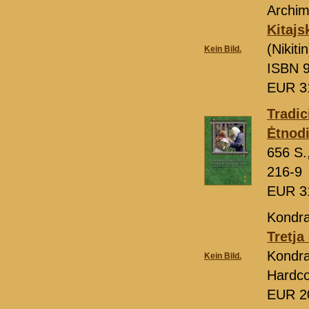
Archim.
Kitajs
(Nikit
Kein Bild.
ISBN 9
EUR 3
Tradic
Ėtnodi
656 S.
216-9
EUR 3
Kondra
Tretja
Kondra
Kein Bild.
Hardco
EUR 2