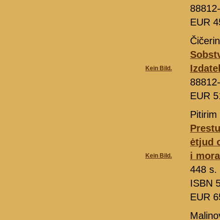
88812
EUR 4
Čičeri
Sobstv
Izdat
Kein Bild.
88812
EUR 5
Pitirim
Prestu
ėtjud
i mora
Kein Bild.
448 s. 
ISBN 5
EUR 6
Malino