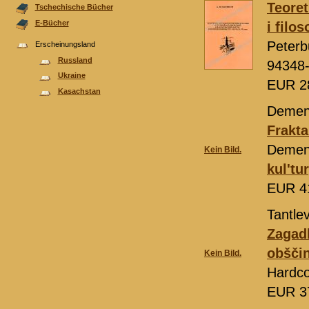
Teoret
Tschechische Bücher
E-Bücher
i filo
Peterb
Erscheinungsland
Russland
94348
Ukraine
EUR 2
Kasachstan
Demen
Frakt
Demen
Kein Bild.
kul'tu
EUR 4
Tantlev
Zagadk
obšči
Kein Bild.
Hardco
EUR 3