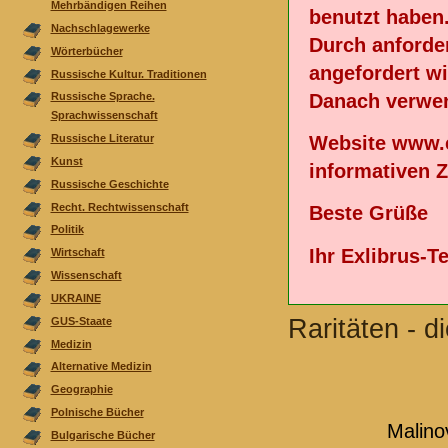
Mehrbändigen Reihen
benutzt haben
Nachschlagewerke
Durch anforde
Wörterbücher
angefordert wi
Russische Kultur. Traditionen
Danach verwen
Russische Sprache.
Sprachwissenschaft
Website www.e
Russische Literatur
Kunst
informativen 
Russische Geschichte
Recht. Rechtwissenschaft
Beste Grüße
Politik
Ihr Exlibrus-
Wirtschaft
Wissenschaft
UKRAINE
Raritäten - d
GUS-Staate
Medizin
Alternative Medizin
Geographie
Polnische Bücher
Malinov
Bulgarische Bücher