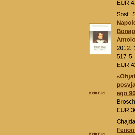
EUR 4
Sost. 
Napole
Bonapa
Antolo
2012. 
517-5
EUR 4
«Objat
posvja
ego 90
Kein Bild.
Brosch
EUR 3
Chajda
Fenome
Kein Bild.