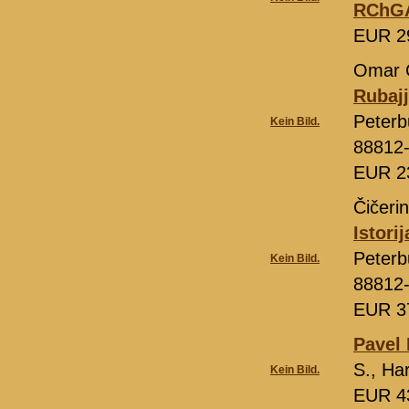
RChG
EUR 2
Omar 
Rubajj
Peterb
Kein Bild.
88812
EUR 2
Čičeri
Istori
Peterb
Kein Bild.
88812
EUR 3
Pavel 
S., Ha
Kein Bild.
EUR 4