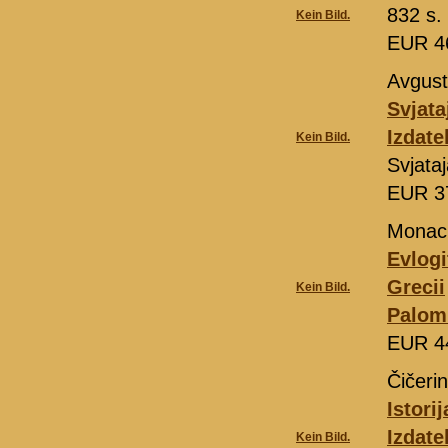
832 s.
Kein Bild.
EUR 4
Avgusti
Svjata
Izdat
Kein Bild.
Svjata
EUR 3
Monach
Evlogi
Grecii
Kein Bild.
Palom
EUR 4
Čičeri
Istori
Izdat
Kein Bild.