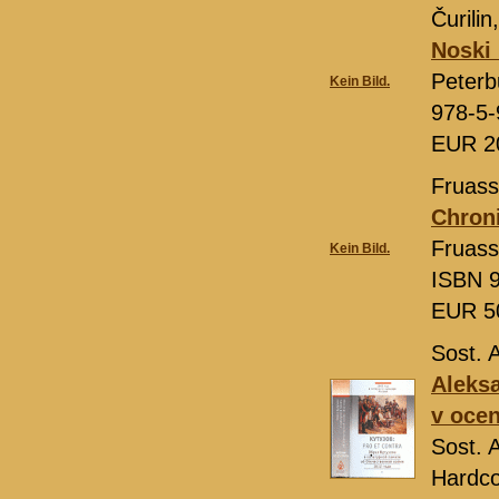
Čurilin
Noski
Peterb
Kein Bild.
978-5-
EUR 2
Fruass
Chroni
Fruass
Kein Bild.
ISBN 9
EUR 5
Sost. 
Aleksa
v ocen
Sost. 
Hardco