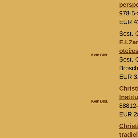
perspe
978-5-
EUR 4
Sost.
E.I.Za
otečes
Kein Bild.
Sost. 
Brosch
EUR 3
Christ
Instit
Kein Bild.
88812
EUR 2
Christ
tradic