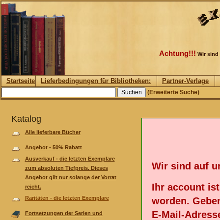
Achtung!!!
Wir sind
Startseite
Lieferbedingungen für Bibliotheken:
Partner-Verlage
(Erweiterte Suche)
Katalog
Alle lieferbare Bücher
Angebot - 50% Rabatt
Ausverkauf - die letzten Exemplare
Wir sind auf 
zum absoluten Tiefpreis. Dieses
Angebot gilt nur solange der Vorrat
Ihr account is
reicht.
Raritäten - die letzten Exemplare
worden. Geben
E-Mail-Adresse
Fortsetzungen der Serien und