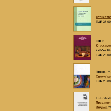
Отецестве
EUR 35,0
Гор, В.
Классицес
978-5-916
EUR 28,0
Петров, М.
Симул'тан
EUR 25,0
ред. Акимо
Предания
Индрик
, 