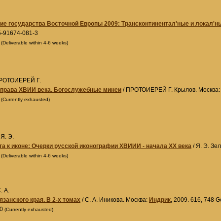
е государства Восточной Европы 2009: Трансконтинентал'ные и локал'н
5-91674-081-3
0
(Deliverable within 4-6 weeks)
ПРОТОИЕРЕЙ Г.
справа XВИИ века. Богослужебные минеи
/ ПРОТОИЕРЕЙ Г. Крылов. Москва
0
(Currently exhausted)
Я. Э.
та к иконе: Очерки русской иконографии XВИИИ - начала XX века
/ Я. Э. Зе
0
(Deliverable within 4-6 weeks)
. А.
язанского края. В 2-х томах
/ С. А. Иникова. Москва:
Индрик
, 2009. 616, 748 
00
(Currently exhausted)