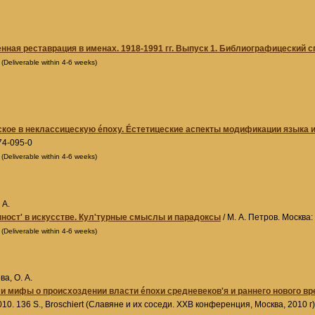
нная реставрация в именах. 1918-1991 гг. Выпуск 1. Библиографицеский 
0
(Deliverable within 4-6 weeks)
кое в неклассицескую éпоху. Éстетицеские аспекты модификации языка и
74-095-0
0
(Deliverable within 4-6 weeks)
 А.
ност' в искусстве. Кул'турные смыслы и парадоксы
/ М. А. Петров. Москва:
0
(Deliverable within 4-6 weeks)
ва, О. А.
 и мифы о происхоздении власти éпохи средневеков'я и раннего новог
2010. 136 S., Broschiert (Славяне и их соседи. XXВ конференция, Москва, 2010 г