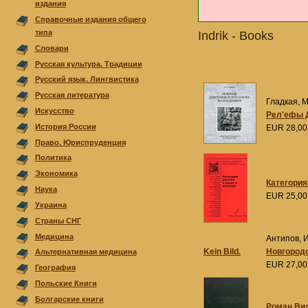
издания
Справочные издания общего
типа
Indrik - Books
Cловари
Русская культура. Традиции
Русский язык. Лингвистика
Русская литература
Гладкая, М
Искусство
Рел'ефы Д
История России
EUR 28,0
Право. Юриспруденция
Политика
Экономика
Категория
Наука
EUR 25,0
Украина
Страны СНГ
Медицина
Антипов, И
Kein Bild.
Новгородс
Альтернативная медицина
EUR 27,0
География
Польскиe Книги
Болгарскиe книги
Роман Вил