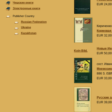
Чешские книги
EUR 24,0
Электронные книги
Publisher Country
Russian Federation
Кириченко,
Ukraine
Кормовая 
Kazakhstan
EUR 32,0
Новые Иер
Kein Bild.
EUR 50,0
сост. Ивано
Мнемозина
886 S. ISB
EUR 33,0
Русские з
EUR 39,0