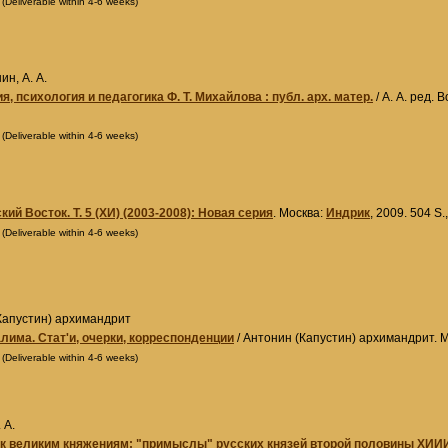
0
(Deliverable within 4-6 weeks)
ин, А. А.
, психология и педагогика Ф. Т. Михайлова : публ. арх. матер.
/ А. А. ред. 
0
(Deliverable within 4-6 weeks)
ий Восток. Т. 5 (XИ) (2003-2008): Новая серия
. Москва:
Индрик
, 2009. 504 S
0
(Deliverable within 4-6 weeks)
Капустин) архимандрит
лима. Стат'и, очерки, корреспонденции
/ Антонин (Капустин) архимандрит. 
0
(Deliverable within 4-6 weeks)
 А.
 к великим княжениям: "примыслы" русских князей второй половины XИИИ 