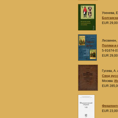
Узенева, Е
Болгарска
EUR 29,0
Лескинен, 
Поляки и 
5-91674-0
EUR 29,0
Гусева, А. 
Свод русс
Москва:
И
EUR 285,
Ферапонт
EUR 23,0