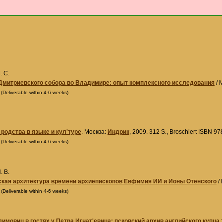
. С.
митриевского собора во Владимире: опыт комплексного исследования
/ 
0
(Deliverable within 4-6 weeks)
 родства в языке и кул'туре
. Москва:
Индрик
, 2009. 312 S., Broschiert ISBN 9
0
(Deliverable within 4-6 weeks)
. В.
кая архитектура времени архиепископов Евфимия ИИ и Ионы Отенского
/
0
(Deliverable within 4-6 weeks)
имовиц в гостях у Петра Игнат'евица: псковский архив английского купца 