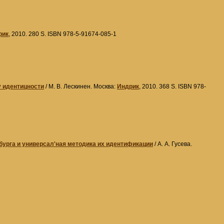
рик
, 2010. 280 S. ISBN 978-5-91674-085-1
у идентицности
/ М. В. Лескинен. Москва:
Индрик
, 2010. 368 S. ISBN 978-
бурга и универсал'ная методика их идентификации
/ А. А. Гусева.