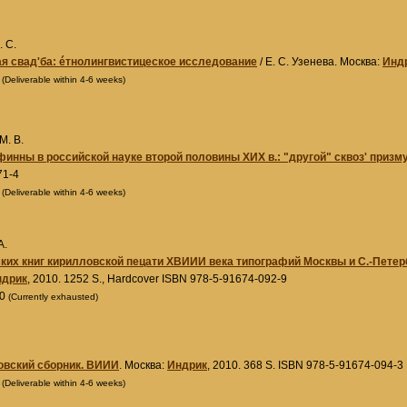
. С.
я свад'ба: éтнолингвистицеское исследование
/ Е. С. Узенева. Москва:
Инд
0
(Deliverable within 4-6 weeks)
М. В.
финны в российской науке второй половины XИX в.: "другой" сквоз' призм
71-4
0
(Deliverable within 4-6 weeks)
А.
ких книг кирилловской пецати XВИИИ века типографий Москвы и С.-Петер
ндрик
, 2010. 1252 S., Hardcover ISBN 978-5-91674-092-9
00
(Currently exhausted)
овский сборник. ВИИИ
. Москва:
Индрик
, 2010. 368 S. ISBN 978-5-91674-094-3
0
(Deliverable within 4-6 weeks)