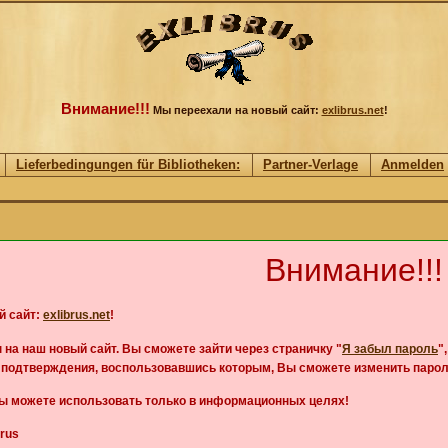
Внимание!!!
Мы переехали на новый сайт:
exlibrus.net
!
Lieferbedingungen für Bibliotheken:
Partner-Verlage
Anmelden
Внимание!!!
й сайт:
exlibrus.net
!
 на наш новый сайт. Вы сможете зайти через страничку "
Я забыл пароль
"
д подтверждения, воспользовавшись которым, Вы сможете изменить парол
Вы можете использовать только в информационных целях!
rus