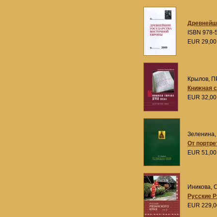
Древнейши
ISBN 978-
EUR 29,0
Крылов, 
Книжная 
EUR 32,0
Зеленина, 
От портре
EUR 51,0
Иникова, С
Русские Р
EUR 229,