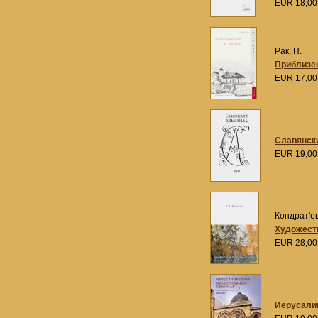
EUR 18,0
Рак, П.
Приблизе
EUR 17,0
Славянски
EUR 19,0
Кондрат'ев,
Художеств
EUR 28,0
Иерусалим