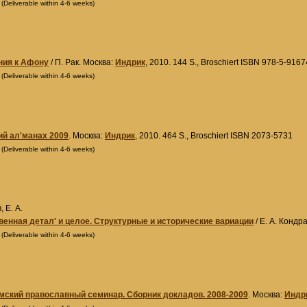
0
(Deliverable within 4-6 weeks)
ния к Афону
/ П. Рак. Москва:
Индрик
, 2010. 144 S., Broschiert ISBN 978-5-916
0
(Deliverable within 4-6 weeks)
й ал'манах 2009
. Москва:
Индрик
, 2010. 464 S., Broschiert ISBN 2073-5731
0
(Deliverable within 4-6 weeks)
 Е. А.
енная детал' и целое. Структурные и исторические вариации
/ Е. А. Кондр
0
(Deliverable within 4-6 weeks)
ский православный семинар. Сборник докладов. 2008-2009
. Москва:
Индр