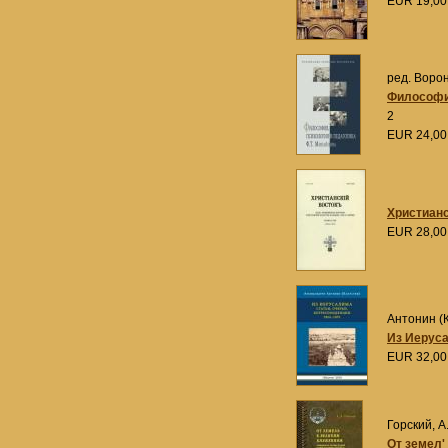
EUR 19,0
ред. Ворон
Философия
2
EUR 24,0
Христианск
EUR 28,0
Антонин (
Из Иеруса
EUR 32,0
Горский, А.
От земел'