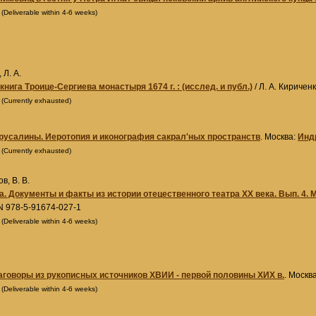
0
(Deliverable within 4-6 weeks)
 Л. А.
книга Троице-Сергиева монастыря 1674 г. : (исслед. и публ.)
/ Л. А. Киричен
0
(Currently exhausted)
усалины. Иеротопия и иконография сакрал'ных пространств
. Москва:
Инд
0
(Currently exhausted)
в, В. В.
. Документы и факты из истории отецественного театра XX века. Вып. 4.
N 978-5-91674-027-1
0
(Deliverable within 4-6 weeks)
аговоры из рукописных источников XВИИ - первой половины XИX в.
. Москв
0
(Deliverable within 4-6 weeks)