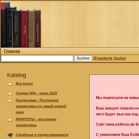
Главная
(Erweiterte Suche)
Katalog
Все книги
Скидки 50% - июль 2015
Мы переехали на новы
Pаспродажа - Последние
экземпляры по самой низкой
Ваш аккаунт перенесен
цене
него будет выслан ко
РАРИТЕТЫ - последние
Сайт www.exlibrus.de 
экземпляры
С уважением Ваш Exlib
Серийные и продолжающиеся