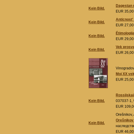
Dagestan n
Kein Bild.
EUR 35,0
Anticnost'
Kein Bild.
EUR 27,0
Étimologij
Kein Bild.
EUR 29,0
Vek prosve
Kein Bild.
EUR 26,0
Vinogradov,
Moj XX vek:
EUR 25,0
Rossijskaj
Kein Bild.
037037-1, 
EUR 109,
Orešnikov, 
Orešnikov 
Kein Bild.
наследство
EUR 46,0