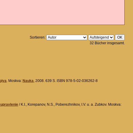
Sortieren:
32 Bücher insgesamt.
giya
. Moskva:
Nauka
, 2008. 639 S. ISBN 978-5-02-036262-8
 upravlenie
/ K.I., Korepanov, N.S., Poberezhnikov, I.V. u. a. Zubkov. Moskva: