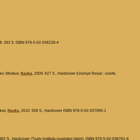
08. 263 S. ISBN 978-5-02-036228-4
yšev. Moskva:
Nauka
, 2009. 627 S., Hardcover (Ucenye Rossii : ocerki,
skva:
Nauka
, 2010. 506 S., Hardcover ISBN 978-5-02-037095-1
382 S., Hardcover (Trudy instituta rossijskoj istorii). ISBN 978-5-02-036761-6