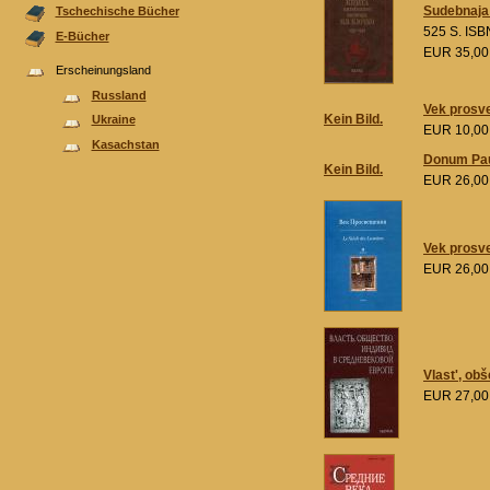
Sudebnaja 
Tschechische Bücher
525 S. ISB
E-Bücher
EUR 35,0
Erscheinungsland
Russland
Vek prosve
Kein Bild.
Ukraine
EUR 10,0
Kasachstan
Donum Paul
Kein Bild.
EUR 26,0
Vek prosve
EUR 26,0
Vlast', ob
EUR 27,0