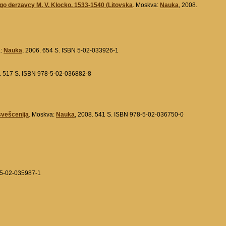
o derzavcy M. V. Klocko. 1533-1540 (Litovska
. Moskva:
Nauka
, 2008.
a:
Nauka
, 2006. 654 S. ISBN 5-02-033926-1
8. 517 S. ISBN 978-5-02-036882-8
svešcenija
. Moskva:
Nauka
, 2008. 541 S. ISBN 978-5-02-036750-0
-5-02-035987-1