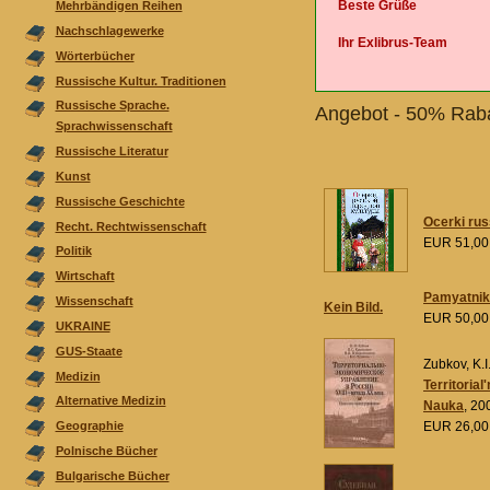
Beste Grüße
Mehrbändigen Reihen
Nachschlagewerke
Ihr Exlibrus-Team
Wörterbücher
Russische Kultur. Traditionen
Russische Sprache.
Angebot - 50% Raba
Sprachwissenschaft
Russische Literatur
Kunst
Russische Geschichte
Ocerki rus
Recht. Rechtwissenschaft
EUR 51,0
Politik
Wirtschaft
Pamyatniki
Wissenschaft
Kein Bild.
EUR 50,0
UKRAINE
GUS-Staate
Zubkov, K.I
Medizin
Territoria
Alternative Medizin
Nauka
, 20
EUR 26,0
Geographie
Polnische Bücher
Bulgarische Bücher