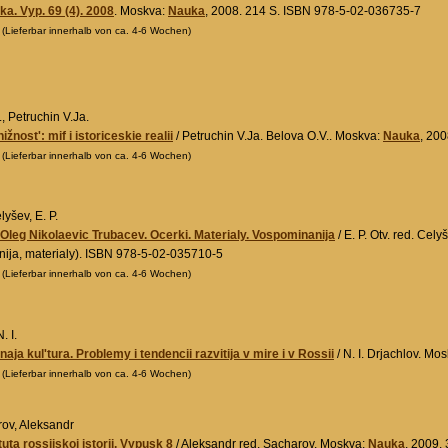
ka. Vyp. 69 (4). 2008
. Moskva:
Nauka
, 2008. 214 S. ISBN 978-5-02-036735-7
0
(Lieferbar innerhalb von ca. 4-6 Wochen)
, Petruchin V.Ja.
nižnost': mif i istoriceskie realii
/ Petruchin V.Ja. Belova O.V.. Moskva:
Nauka
, 20
0
(Lieferbar innerhalb von ca. 4-6 Wochen)
lyšev, E. P.
leg Nikolaevic Trubacev. Ocerki. Materialy. Vospominanija
/ E. P. Otv. red. Cel
ija, materialy). ISBN 978-5-02-035710-5
0
(Lieferbar innerhalb von ca. 4-6 Wochen)
. I.
aja kul'tura. Problemy i tendencii razvitija v mire i v Rossii
/ N. I. Drjachlov. Mo
0
(Lieferbar innerhalb von ca. 4-6 Wochen)
rov, Aleksandr
tuta rossijskoj istorii. Vypusk 8
/ Aleksandr red. Sacharov. Moskva:
Nauka
, 2009. 