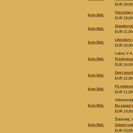
EUR 29,0
Vjaceslav I
Kein Bild.
EUR 19,0
Gogolevski
Kein Bild.
EUR 21,0
Literatury
Kein Bild.
EUR 33,0
Lukov, V. A.
Kein Bild.
Predroman
EUR 24,0
Opyt istori
Kein Bild.
EUR 22,0
Po nebesno
Kein Bild.
EUR 21,0
Višneveckij,
Kein Bild.
Na zapad s
EUR 19,0
Šubinskij, V
Kein Bild.
Zolotoj ve
EUR 23,0