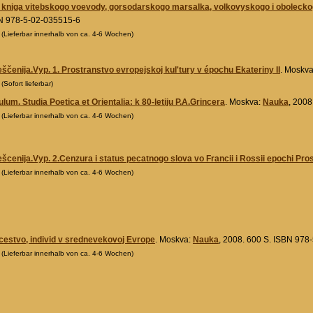
kniga vitebskogo voevody, gorsodarskogo marsalka, volkovyskogo i oboleckog
N 978-5-02-035515-6
0
(Lieferbar innerhalb von ca. 4-6 Wochen)
ščenija.Vyp. 1. Prostranstvo evropejskoj kul'tury v épochu Ekateriny II
. Moskv
0
(Sofort lieferbar)
um. Studia Poetica et Orientalia: k 80-letiju P.A.Grincera
. Moskva:
Nauka
, 200
0
(Lieferbar innerhalb von ca. 4-6 Wochen)
šcenija.Vyp. 2.Cenzura i status pecatnogo slova vo Francii i Rossii epochi Pro
0
(Lieferbar innerhalb von ca. 4-6 Wochen)
šcestvo, individ v srednevekovoj Evrope
. Moskva:
Nauka
, 2008. 600 S. ISBN 978
0
(Lieferbar innerhalb von ca. 4-6 Wochen)