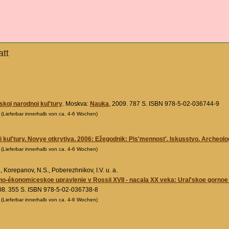
tt
skoj narodnoj kul'tury
. Moskva:
Nauka
, 2009. 787 S. ISBN 978-5-02-036744-9
0
(Lieferbar innerhalb von ca. 4-6 Wochen)
 kul'tury. Novye otkrytiya. 2006: Ežegodnik: Pis'mennost'. Iskusstvo. Archeolo
0
(Lieferbar innerhalb von ca. 4-6 Wochen)
., Korepanov, N.S., Poberezhnikov, I.V. u. a.
l'no-ékonomiceskoe upravlenie v Rossii XVII - nacala XX veka: Ural'skoe gornoe
08. 355 S. ISBN 978-5-02-036738-8
0
(Lieferbar innerhalb von ca. 4-6 Wochen)