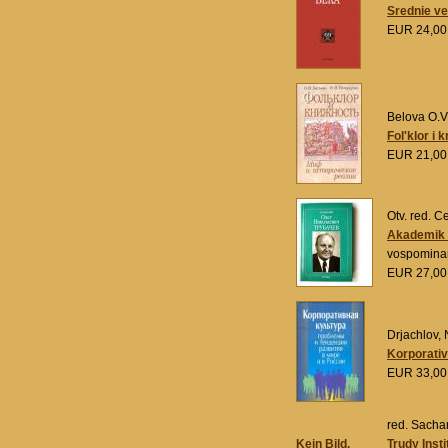
Srednie ve
EUR 24,0
Belova O.V.
Fol'klor i k
EUR 21,0
Otv. red. Ce
Akademik O
vospominan
EUR 27,0
Drjachlov, N
Korporativn
EUR 33,0
red. Sacha
Kein Bild.
Trudy Insti