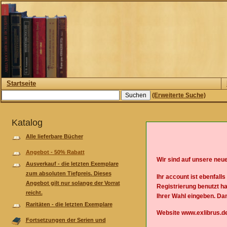
Startseite
(Erweiterte Suche)
Katalog
Alle lieferbare Bücher
Angebot - 50% Rabatt
Wir sind auf unsere neu
Ausverkauf - die letzten Exemplare
zum absoluten Tiefpreis. Dieses
Ihr account ist ebenfall
Angebot gilt nur solange der Vorrat
Registrierung benutzt h
reicht.
Ihrer Wahl eingeben. Da
Raritäten - die letzten Exemplare
Website www.exlibrus.de
Fortsetzungen der Serien und