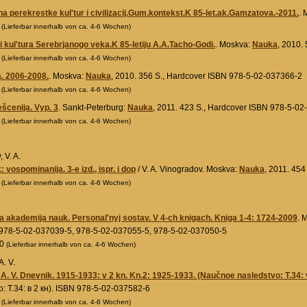
a perekrestke kul'tur i civilizacij.Gum.kontekst.K 85-let.ak.Gamzatova.-2011.
. 
0
(Lieferbar innerhalb von ca. 4-6 Wochen)
 i kul'tura Serebrjanogo veka.K 85-letiju A.A.Tacho-Godi.
. Moskva:
Nauka
, 2010.
0
(Lieferbar innerhalb von ca. 4-6 Wochen)
a. 2006-2008.
. Moskva:
Nauka
, 2010. 356 S., Hardcover ISBN 978-5-02-037366-2
0
(Lieferbar innerhalb von ca. 4-6 Wochen)
šcenija. Vyp. 3
. Sankt-Peterburg:
Nauka
, 2011. 423 S., Hardcover ISBN 978-5-0
0
(Lieferbar innerhalb von ca. 4-6 Wochen)
 V. A.
 vospominanija. 3-e izd., ispr. i dop
/ V. A. Vinogradov. Moskva:
Nauka
, 2011. 45
0
(Lieferbar innerhalb von ca. 4-6 Wochen)
a akademija nauk. Personal'nyj sostav. V 4-ch knigach. Kniga 1-4: 1724-2009
. 
978-5-02-037039-5, 978-5-02-037055-5, 978-5-02-037050-5
00
(Lieferbar innerhalb von ca. 4-6 Wochen)
A. V.
A. V. Dnevnik. 1915-1933: v 2 kn. Kn.2: 1925-1933. (Naučnoe nasledstvo: T.34: v
: Т.34: в 2 кн). ISBN 978-5-02-037582-6
0
(Lieferbar innerhalb von ca. 4-6 Wochen)