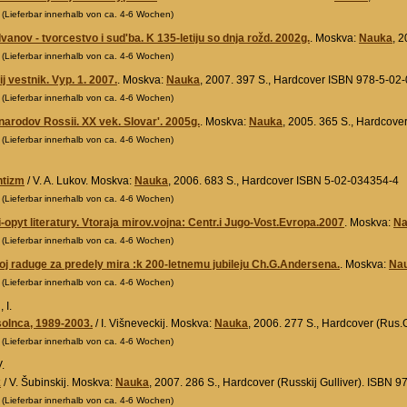
0
(Lieferbar innerhalb von ca. 4-6 Wochen)
vanov - tvorcestvo i sud'ba. K 135-letiju so dnja rožd. 2002g.
. Moskva:
Nauka
, 
0
(Lieferbar innerhalb von ca. 4-6 Wochen)
j vestnik. Vyp. 1. 2007.
. Moskva:
Nauka
, 2007. 397 S., Hardcover ISBN 978-5-02
0
(Lieferbar innerhalb von ca. 4-6 Wochen)
 narodov Rossii. XX vek. Slovar'. 2005g.
. Moskva:
Nauka
, 2005. 365 S., Hardcov
0
(Lieferbar innerhalb von ca. 4-6 Wochen)
tizm
/ V. A. Lukov. Moskva:
Nauka
, 2006. 683 S., Hardcover ISBN 5-02-034354-4
0
(Lieferbar innerhalb von ca. 4-6 Wochen)
i-opyt literatury. Vtoraja mirov.vojna: Centr.i Jugo-Vost.Evropa.2007
. Moskva:
Na
0
(Lieferbar innerhalb von ca. 4-6 Wochen)
j raduge za predely mira :k 200-letnemu jubileju Ch.G.Andersena.
. Moskva:
Na
0
(Lieferbar innerhalb von ca. 4-6 Wochen)
 I.
olnca, 1989-2003.
/ I. Višneveckij. Moskva:
Nauka
, 2006. 277 S., Hardcover (Rus.
0
(Lieferbar innerhalb von ca. 4-6 Wochen)
.
k
/ V. Šubinskij. Moskva:
Nauka
, 2007. 286 S., Hardcover (Russkij Gulliver). ISBN 
0
(Lieferbar innerhalb von ca. 4-6 Wochen)