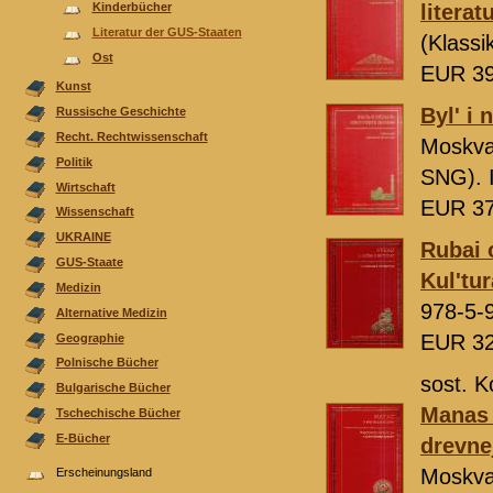
Kinderbücher
litera
Literatur der GUS-Staaten
(Klassi
Ost
EUR 3
Kunst
Byl' i 
Russische Geschichte
Recht. Rechtwissenschaft
Moskv
Politik
SNG). 
Wirtschaft
EUR 3
Wissenschaft
UKRAINE
Rubai o
GUS-Staate
Kul'tur
Medizin
978-5-
Alternative Medizin
EUR 3
Geographie
Polnische Bücher
sost. K
Bulgarische Bücher
Manas i
Tschechische Bücher
E-Bücher
drevne
Moskv
Erscheinungsland