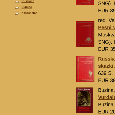
Russland
SNG). 
Ukraine
EUR 3
Kasachstan
red. Ve
Pesni v
Moskv
SNG). 
EUR 3
Russka
skazki.
639 S. 
EUR 3
Buzina,
Vurdal
Buzina
EUR 2