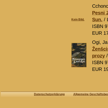
Cchonc
Pesni Z
Sun.
/ 
Kein Bild.
ISBN 9
EUR 1
Ogi, Ja
Ženšci
prozy
/
ISBN 9
EUR 1
Datenschutzerklärung
Allgemeine Geschäftsbe