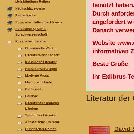
Mehrbändigen Reihen
benutzt haben
Nachschlagewerke
Durch anforde
Wörterbücher
angefordert wi
Russische Kultur. Traditionen
Danach verwen
Russische Sprache.
Sprachwissenschaft
Website www.e
Russische Literatur
Gesammelte Werke
informativen 
Literaturwissenschaft
Klassische Literatur
Beste Grüße
Poesie. Dramaturgie
Ihr Exlibrus-
Moderne Prosa
Memoiren. Briefe
Publizistik
Literatur de
Folklore
Literatur aus anderen
Ländern
Spiritueller Literatur
Altrussische Literatur
David 
Historischer Roman