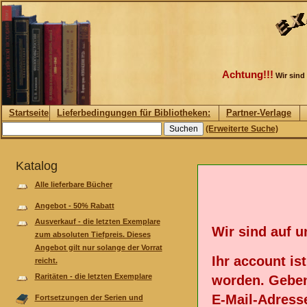
Achtung!!!
Wir sind
Startseite
Lieferbedingungen für Bibliotheken:
Partner-Verlage
(Erweiterte Suche)
Katalog
Alle lieferbare Bücher
Angebot - 50% Rabatt
Ausverkauf - die letzten Exemplare
Wir sind auf 
zum absoluten Tiefpreis. Dieses
Angebot gilt nur solange der Vorrat
Ihr account is
reicht.
Raritäten - die letzten Exemplare
worden. Geben
E-Mail-Adresse
Fortsetzungen der Serien und