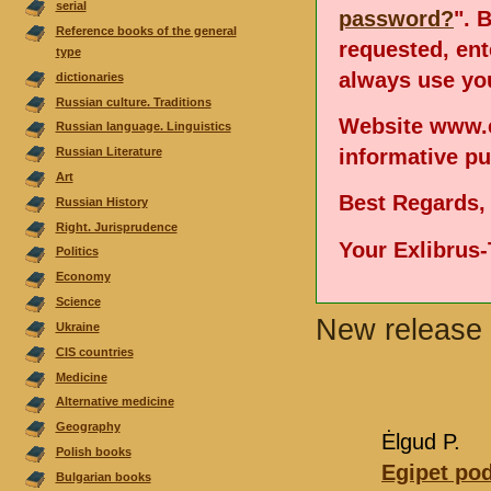
serial
password?
". 
Reference books of the general
requested, en
type
always use you
dictionaries
Russian culture. Traditions
Website www.e
Russian language. Linguistics
informative p
Russian Literature
Аrt
Best Regards,
Russian History
Right. Jurisprudence
Your Exlibrus
Politics
Economy
Science
New release 
Ukraine
CIS countries
Medicine
Alternative medicine
Geography
Ėlgud P.
Polish books
Egipet pod
Bulgarian books