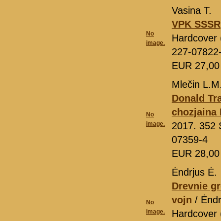
Vasina T.
VPK SSSR
No
Hardcover (
image.
227-07822
EUR 27,0
Mlečin L.M
Donald Tra
chozjaina
No
image.
2017. 352 
07359-4
EUR 28,0
Ėndrjus Ė.
Drevnie gr
vojn
/ Ėndr
No
image.
Hardcover (