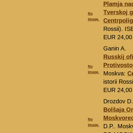
Plamja nad
Tverskoj g
No
image.
Centrpolig
Rossii). I
EUR 24,0
Ganin A.
Russkij of
Protivost
No
image.
Moskva:
C
istorii Ros
EUR 24,0
Drozdov D.
Bolšaja O
Moskvorec
No
image.
D.P.. Mosk