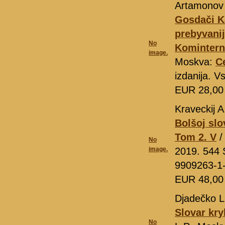
Artamonov 
Gosdači K
prebyvanij
No
Komintern
image.
Moskva:
C
izdanija. V
EUR 28,0
Kraveckij A
Bolšoj sl
Tom 2. V
/
No
image.
2019. 544 
9909263-1
EUR 48,0
Djadečko L
Slovar kry
No