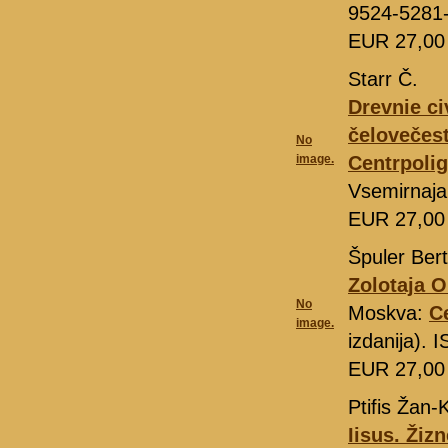
9524-5281
EUR 27,0
Starr Č.
Drevnie civ
čelovečest
No
image.
Centrpolig
Vsemirnaja
EUR 27,0
Špuler Bert
Zolotaja 
No
Moskva:
C
image.
izdanija).
EUR 27,0
Ptifis Žan-K
Iisus. Žiz