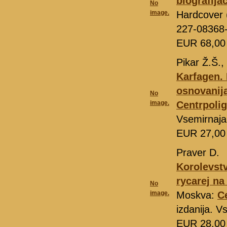
biografija
No
image.
Hardcover (
227-08368
EUR 68,0
Pikar Ž.Š.,
Karfagen.
osnovanija
No
image.
Centrpolig
Vsemirnaja
EUR 27,0
Praver D.
Korolevstv
rycarej na
No
image.
Moskva:
C
izdanija. V
EUR 28,0