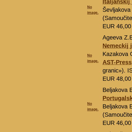
Italjanski
No
Ševljakova
image.
(Samoučite
EUR 46,0
Ageeva Z.
Nemeckij j
Kazakova 
No
image.
AST-Press
granic»). 
EUR 48,0
Beljakova E
Portugalsk
No
Beljakova 
image.
(Samoučite
EUR 46,0