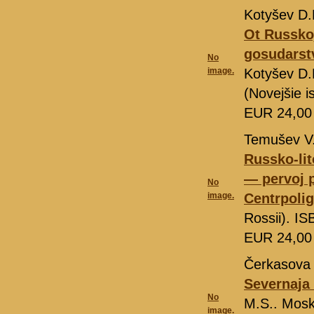
Kotyšev D.
Ot Russkoj
gosudarst
No
image.
Kotyšev D
(Novejšie i
EUR 24,0
Temušev V.
Russko-li
— pervoj p
No
image.
Centrpolig
Rossii). I
EUR 24,0
Čerkasova
Severnaja 
No
M.S.. Mos
image.