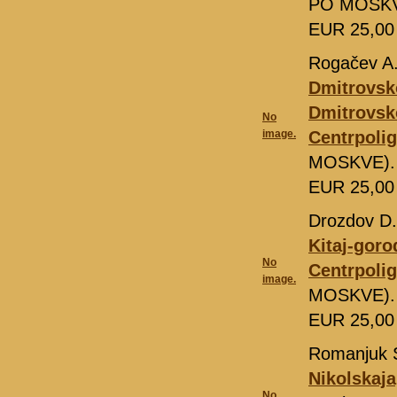
PO MOSKVE
EUR 25,0
Rogačev A
Dmitrovsk
Dmitrovsk
No
image.
Centrpolig
MOSKVE). 
EUR 25,0
Drozdov D.
Kitaj-goro
No
Centrpolig
image.
MOSKVE). 
EUR 25,0
Romanjuk 
Nikolskaja
No