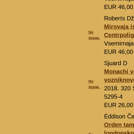
EUR 46,0
Roberts Dž
Mirovaja i
No
Centrpolig
image.
Vsemirnaja
EUR 46,0
Sjuard D
Monachi v
vozniknove
No
image.
2018. 320 
5295-4
EUR 26,0
Ėddison Ča
Orden tamp
londonsko