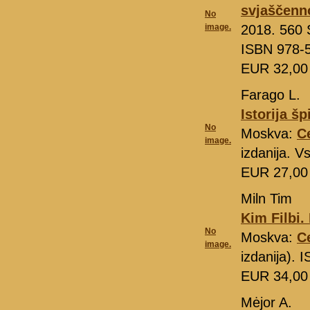
svjaščenno
No
image.
2018. 560 S
ISBN 978-
EUR 32,0
Farago L.
Istorija š
No
Moskva:
C
image.
izdanija. V
EUR 27,0
Miln Tim
Kim Filbi.
No
Moskva:
C
image.
izdanija).
EUR 34,0
Mėjor A.