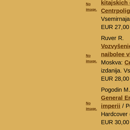
kitajskich
No
image.
Centrpolig
Vsemirnaja
EUR 27,0
Ruver R.
Vozvyšenie
naibolee v
No
image.
Moskva:
C
izdanija. V
EUR 28,0
Pogodin M.
General E
No
imperii
/ P
image.
Hardcover 
EUR 30,0