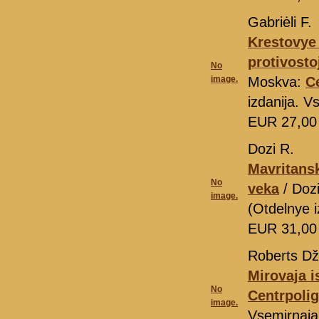
Gabriėli F.
Krestovye 
protivosto
No
image.
Moskva:
C
izdanija. V
EUR 27,0
Dozi R.
Mavritansk
No
veka
/ Doz
image.
(Otdelnye i
EUR 31,0
Roberts Dž
Mirovaja i
No
Centrpolig
image.
Vsemirnaja