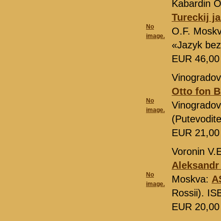
Kabardin O
Tureckij j
No
O.F. Mosk
image.
«Jazyk bez
EUR 46,0
Vinogradov
Otto fon 
No
Vinogradov
image.
(Putevodite
EUR 21,0
Voronin V.
Aleksandr 
No
Moskva:
A
image.
Rossii). I
EUR 20,0