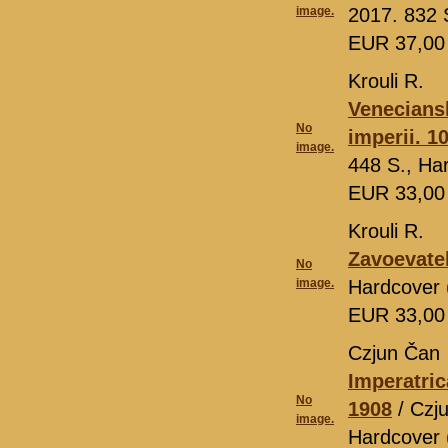
image.
2017. 832 
EUR 37,0
Krouli R.
Veneciansk
No
imperii. 
image.
448 S., Ha
EUR 33,0
Krouli R.
Zavoevatel
No
image.
Hardcover 
EUR 33,0
Czjun Čan
Imperatric
No
1908
/ Czj
image.
Hardcover 