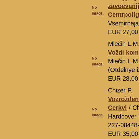
zavoevani
No
image.
Centrpolig
Vsemirnaja
EUR 27,0
Mlečin L.M
Voždi koms
No
Mlečin L.M
image.
(Otdelnye 
EUR 28,0
Chizer P.
Vozroždeni
Cerkvi
/ Ch
No
image.
Hardcover (
227-08448
EUR 35,0