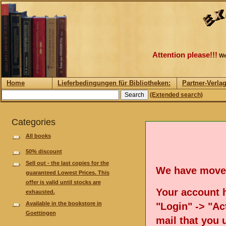
Attention please!!!
We
Home
Lieferbedingungen für Bibliotheken:
Partner-Verla
(Extended search)
Categories
All books
50% discount
Sell out - the last copies for the
We have move
guaranteed Lowest Prices. This
offer is valid until stocks are
Your account h
exhausted.
Available in the bookstore in
"Login" -> "Act
Goettingen
mail that you 