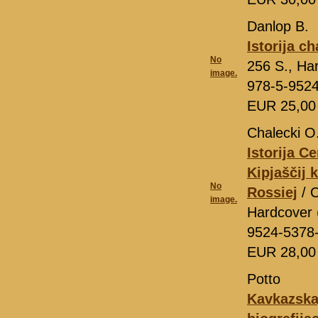
Danlop B.
Istorija c
No
256 S., Har
image.
978-5-952
EUR 25,0
Chalecki O
Istorija C
Kipjaščij 
No
Rossiej
/ 
image.
Hardcover (
9524-5378
EUR 28,0
Potto
Kavkazskaj