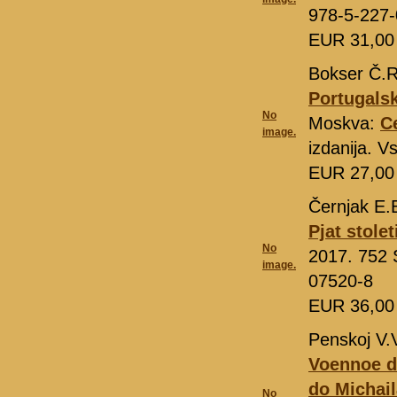
978-5-227
EUR 31,0
Bokser Č.R
Portugalsk
No
Moskva:
C
image.
izdanija. V
EUR 27,0
Černjak E.
Pjat stolet
No
2017. 752 
image.
07520-8
EUR 36,0
Penskoj V.
Voennoe d
do Michai
No