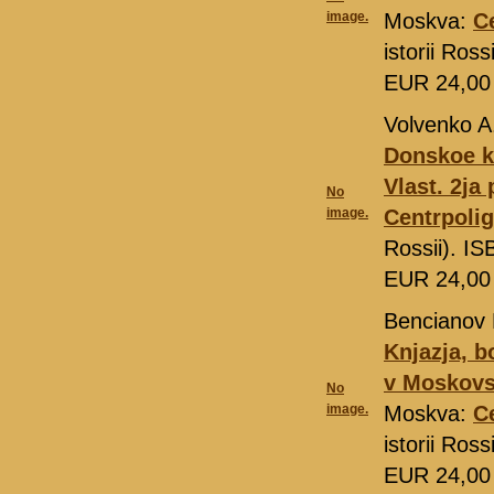
image.
Moskva:
C
istorii Ros
EUR 24,0
Volvenko A
Donskoe k
Vlast. 2­ja
No
image.
Centrpolig
Rossii). I
EUR 24,0
Bencianov
Knjazja, b
v Moskovs
No
image.
Moskva:
C
istorii Ros
EUR 24,0