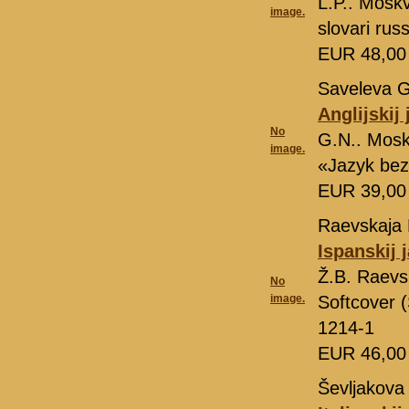
L.P.. Mosk
image.
slovari ru
EUR 48,0
Saveleva G
Anglijskij
No
G.N.. Mos
image.
«Jazyk bez
EUR 39,0
Raevskaja 
Ispanskij 
Ž.B. Raevs
No
image.
Softcover 
1214-1
EUR 46,0
Ševljakova