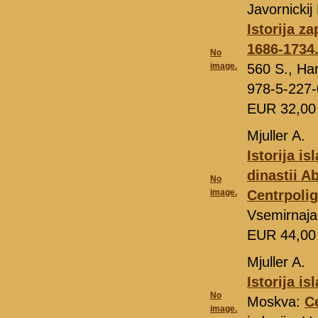
Javornickij 
Istorija 
1686-1734.
No
image.
560 S., Har
978-5-227
EUR 32,0
Mjuller A.
Istorija i
dinastii A
No
image.
Centrpolig
Vsemirnaja
EUR 44,0
Mjuller A.
Istorija i
No
Moskva:
C
image.