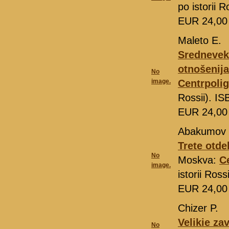
po istorii 
EUR 24,0
Maleto E.
Srednevek
otnošenija
No
image.
Centrpolig
Rossii). I
EUR 24,0
Abakumov 
Trete otde
No
Moskva:
C
image.
istorii Ros
EUR 24,0
Chizer P.
Velikie za
No