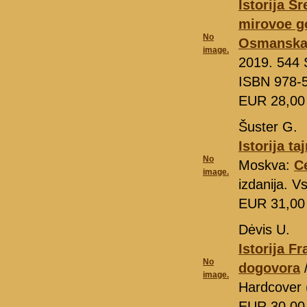
Istorija S
mirovoe go
No
Osmanskaj
image.
2019. 544 S
ISBN 978-
EUR 28,0
Šuster G.
Istorija t
No
Moskva:
C
image.
izdanija. V
EUR 31,0
Dėvis U.
Istorija F
No
dogovora
/
image.
Hardcover 
EUR 30,0