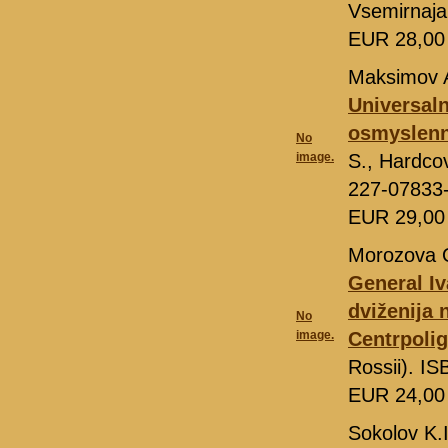
Vsemirnaja
EUR 28,0
Maksimov 
Universaln
osmyslen
No
image.
S., Hardcov
227-07833
EUR 29,0
Morozova 
General Iv
dviženija 
No
image.
Centrpolig
Rossii). I
EUR 24,0
Sokolov K.I