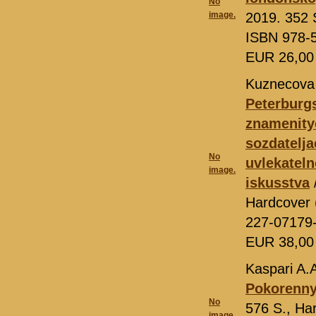
No
image.
2019. 352 S
ISBN 978-
EUR 26,0
Kuznecova
Peterburgs
znamenity
sozdatelja
No
uvlekateln
image.
iskusstva
Hardcover (
227-07179
EUR 38,0
Kaspari A.
Pokorenny
No
576 S., Har
image.