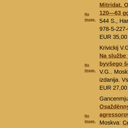
Mitridat. O
120—63 gg.
No
image.
544 S., Har
978-5-227
EUR 35,0
Krivickij V.
Na službe 
byvšego š
No
image.
V.G.. Mos
izdanija. V
EUR 27,0
Gancenmjul
Osaždënny
agressoro
No
image.
Moskva:
C