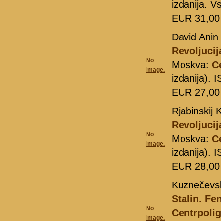
izdanija. V
EUR 31,0
David Anin
Revoljucij
No
Moskva:
C
image.
izdanija).
EUR 27,0
Rjabinskij K
Revoljucij
No
Moskva:
C
image.
izdanija).
EUR 28,0
Kuznečevsk
Stalin. F
No
Centrpolig
image.