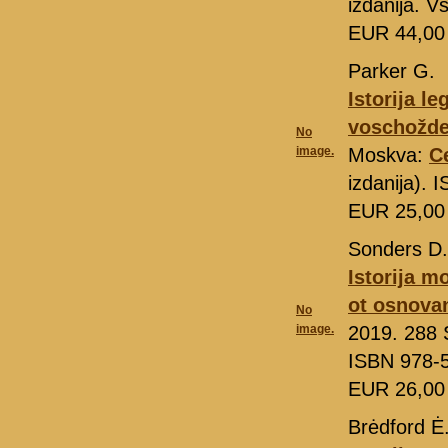
izdanija. V
EUR 44,0
Parker G.
Istorija l
voschožden
No
image.
Moskva:
C
izdanija).
EUR 25,0
Sonders D.
Istorija m
ot osnova
No
image.
2019. 288 S
ISBN 978-
EUR 26,0
Brėdford Ė