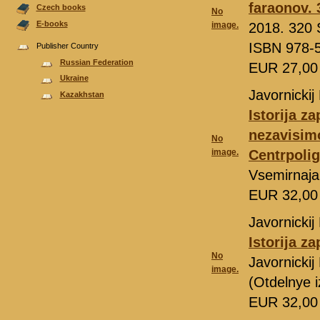
faraonov. 
Czech books
No
E-books
image.
2018. 320 S
ISBN 978-
Publisher Country
Russian Federation
EUR 27,0
Ukraine
Javornickij 
Kazakhstan
Istorija z
nezavisimo
No
image.
Centrpolig
Vsemirnaja
EUR 32,0
Javornickij 
Istorija z
No
Javornickij
image.
(Otdelnye i
EUR 32,0