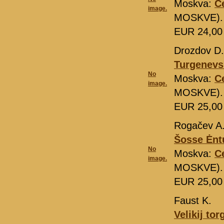
Moskva:
C
image.
MOSKVE). 
EUR 24,0
Drozdov D.
Turgenevsk
No
Moskva:
C
image.
MOSKVE). 
EUR 25,0
Rogačev A
Šosse Ėntu
No
Moskva:
C
image.
MOSKVE). 
EUR 25,0
Faust K.
Velikij to