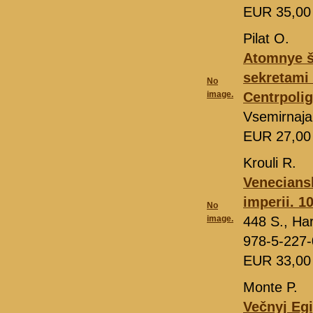
EUR 35,0
Pilat O.
Atomnye š
sekretami
No
image.
Centrpolig
Vsemirnaja
EUR 27,0
Krouli R.
Veneciansk
imperii. 
No
image.
448 S., Har
978-5-227
EUR 33,0
Monte P.
Večnyj Egi