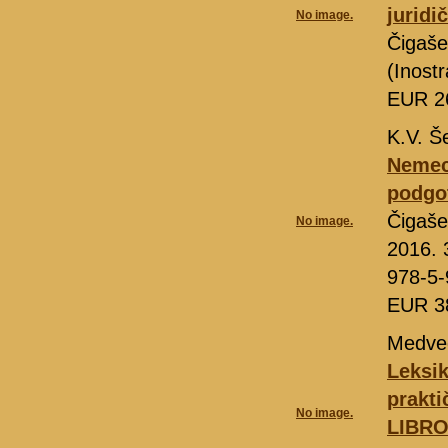
jurid
No image.
Čigaše
(Inost
EUR 2
K.V. Š
Nemeck
podgo
Čigaše
No image.
2016. 
978-5-
EUR 3
Medve
Leksik
prakti
No image.
LIBR