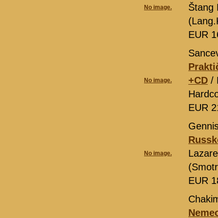
Štang 
No image.
(Lang.
EUR 1
Sancev
Prakt
+CD
/ 
No image.
Hardco
EUR 2
Gennis,
Russko
Lazare
No image.
(Smotr
EUR 1
Chakim
Nemeck