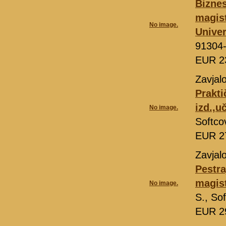
Biznes
magis
No image.
Univer
91304
EUR 2
Zavjal
Prakti
izd.,u
No image.
Softco
EUR 2
Zavjal
Pestra
magis
No image.
S., So
EUR 2