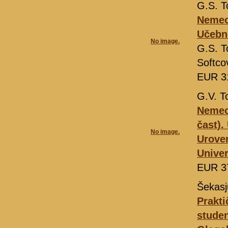
G.S. T
Nemec
Učebn
No image.
G.S. 
Softco
EUR 3
G.V. T
Nemeck
čast).
No image.
Urove
Univer
EUR 3
Šekasj
Prakt
studen