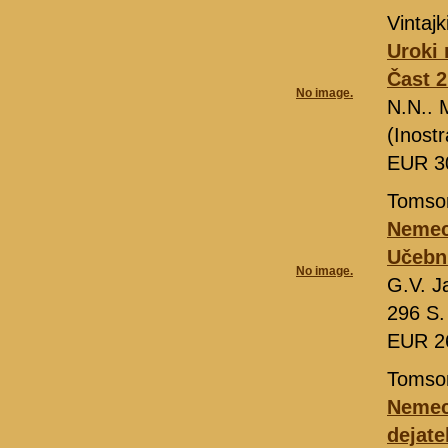
Vintaj
Uroki
Čast 2
No image.
N.N..
(Inost
EUR 3
Tomson
Nemeck
Učebn
No image.
G.V. J
296 S.
EUR 2
Tomson
Nemeck
dejate