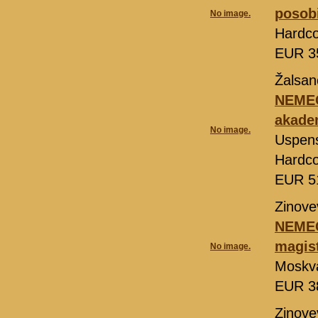
posobi
No image.
Hardco
EUR 3
Žalsan
NEMEC
akade
No image.
Uspens
Hardco
EUR 5
Zinove
NEMECK
magist
No image.
Moskv
EUR 3
Zinove