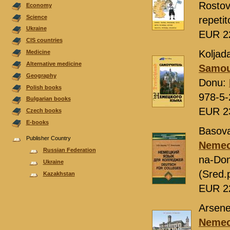
Rosto
Economy
Science
repeti
Ukraine
EUR 2
CIS countries
Koljada
Medicine
Alternative medicine
Samou
Geography
Donu:
Polish books
978-5-
Bulgarian books
EUR 2
Czech books
E-books
Basova
Publisher Country
Nemeck
Russian Federation
na-Do
Ukraine
(Sred.
Kazakhstan
EUR 2
Arsene
Nemec