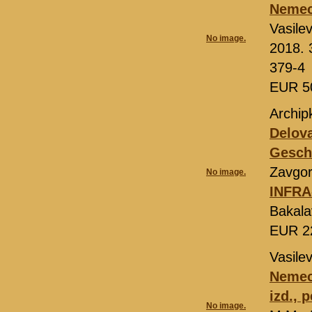
Nemec
Vasile
No image.
2018. 
379-4
EUR 5
Archip
Delov
Gesch
Zavgor
No image.
INFRA
Bakala
EUR 2
Vasile
Nemeck
izd., 
No image.