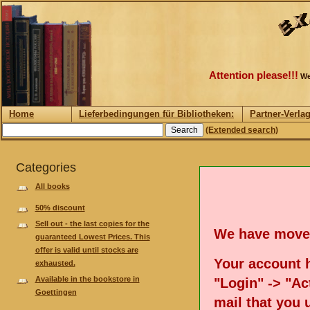
Attention please!!!
We
Home
Lieferbedingungen für Bibliotheken:
Partner-Verla
(Extended search)
Categories
All books
50% discount
Sell out - the last copies for the
We have move
guaranteed Lowest Prices. This
offer is valid until stocks are
Your account h
exhausted.
Available in the bookstore in
"Login" -> "Act
Goettingen
mail that you 