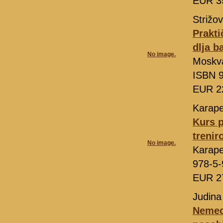
EUR 3
Strižo
Prakti
dlja b
No image.
Moskv
ISBN 9
EUR 2
Karape
Kurs 
trenir
No image.
Karape
978-5-
EUR 2
Judina
Nemeck