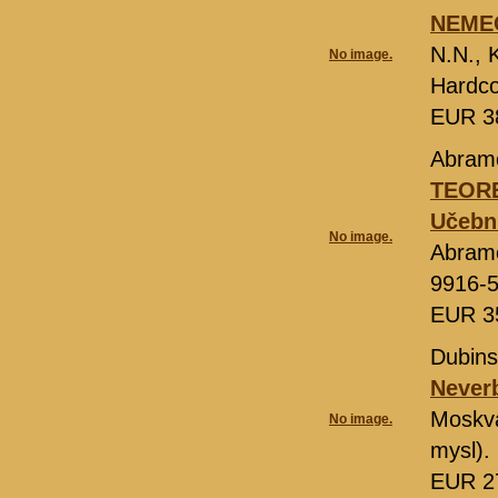
NEMEC
N.N., 
No image.
Hardco
EUR 3
Abram
TEOR
Učebni
No image.
Abram
9916-
EUR 3
Dubinsk
Neverb
Moskv
No image.
mysl).
EUR 2