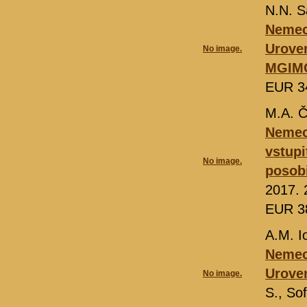
N.N. S
Nemec
Urove
No image.
MGIM
EUR 3
M.A. Č
Nemeck
vstup
No image.
posobi
2017. 
EUR 3
A.M. I
Nemec
Uroven
No image.
S., So