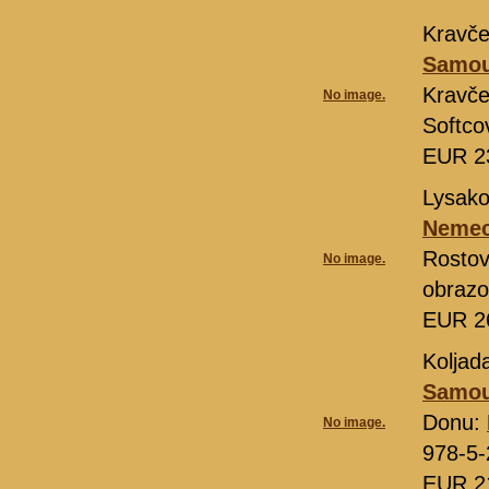
Kravče
Samou
Kravče
No image.
Softco
EUR 2
Lysako
Nemeck
Rosto
No image.
obrazo
EUR 2
Koljad
Samou
Donu:
No image.
978-5-
EUR 2