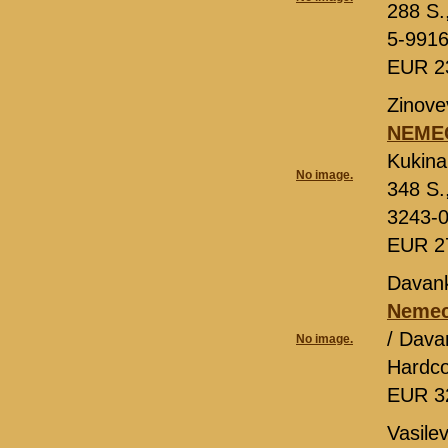
288 S.
5-9916
EUR 2
Zinove
NEMEC
Kukina
No image.
348 S.
3243-
EUR 2
Davan
Nemeck
/ Dava
No image.
Hardco
EUR 3
Vasile