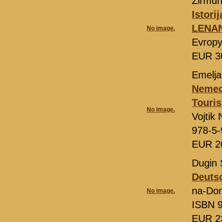
Žirmun
Istori
LENA
No image.
Evropy
EUR 3
Emelja
Nemeck
Touri
No image.
Vojtik
978-5-
EUR 2
Dugin 
Deuts
na-Do
No image.
ISBN 9
EUR 2