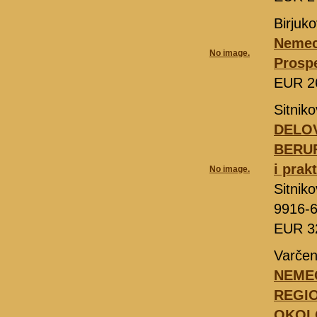
Birjuk
Nemeck
No image.
Prosp
EUR 2
Sitnik
DELOV
BERUF
i prak
No image.
Sitnik
9916-
EUR 3
Varčen
NEMEC
REGI
OKOLO