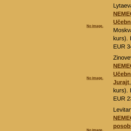
Lytaev
NEMEC
Učebni
No image.
Moskv
kurs).
EUR 3
Zinovev
NEMEC
Učebni
No image.
Jurajt
kurs).
EUR 2
Levita
NEMEC
posobi
No image.