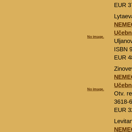
EUR 3
Lytaev
NEMEC
Učebni
No image.
Uljano
ISBN 9
EUR 4
Zinovev
NEMEC
Učebni
No image.
Otv. r
3618-
EUR 3
Levita
NEMEC