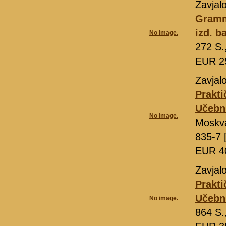
Zavjal
Gramm
izd. b
No image.
272 S.
EUR 2
Zavjalo
Prakti
Učebn
No image.
Moskv
835-7 
EUR 4
Zavjalo
Prakti
Učebni
No image.
864 S.