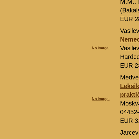
M.M..
(Bakal
EUR 2
Vasile
Nemeck
Vasile
No image.
Hardco
EUR 2
Medve
Leksik
prakti
No image.
Moskv
04452
EUR 3
Jarcev