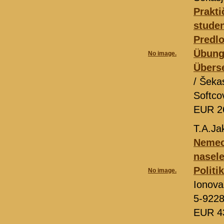
Prakt
studen
Predlo
Übung
No image.
Überse
/ Šeka
Softco
EUR 2
T.A.Ja
Nemeck
nasele
Politi
No image.
Ionov
5-9228
EUR 4