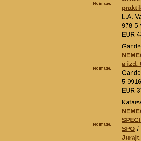
No image.
prakti
L.A. V
978-5-
EUR 4
Gandel
NEMEC
e izd.
No image.
Gande
5-9916
EUR 3
Kataev
NEMEC
SPECI
No image.
SPO
/
Jurajt