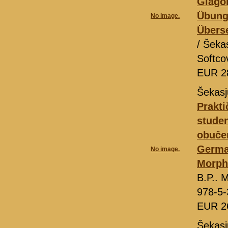
Glagol
Übung
No image.
Überse
/ Šeka
Softco
EUR 2
Šekasj
Prakt
studen
obučen
German
No image.
Morpho
B.P.. 
978-5-
EUR 2
Šekasj