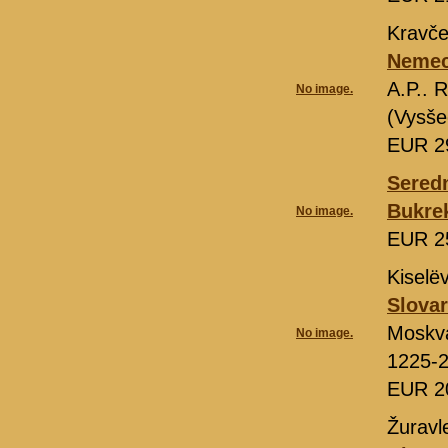
Kravče
Nemeck
A.P.. 
No image.
(Vysše
EUR 2
Seredn
Bukre
No image.
EUR 2
Kiselë
Slovar
Moskv
No image.
1225-
EUR 2
Žuravl