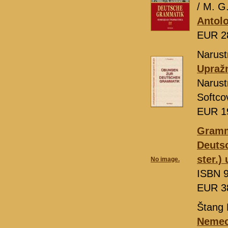
/ M. G
Antolo
EUR 2
Narust
Upraž
Narust
Softco
EUR 1
Gramm
Deutsc
ster.)
No image.
ISBN 9
EUR 3
Štang K
Nemeck