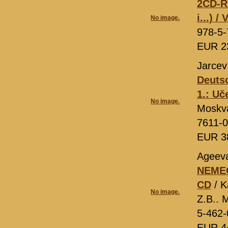
2CD-RO
i...) /
No image.
978-5-
EUR 2
Jarcev
Deutsc
1.: Uč
No image.
Moskv
7611-
EUR 3
Ageeva
NEMEC
CD
/ K
No image.
Z.B.. 
5-462-
EUR 4