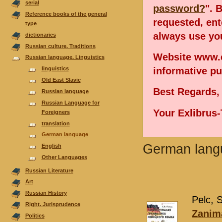
serial
password?
". 
Reference books of the general
requested, en
type
always use you
dictionaries
Russian culture. Traditions
Website www.e
Russian language. Linguistics
informative p
linguistics
Old East Slavic
Best Regards,
Russian language
Russian Language for
Your Exlibrus
Foreigners
translation
German language
German lang
English
Other Languages
Russian Literature
Аrt
Russian History
Pelc, S
Right. Jurisprudence
Zanim
Politics