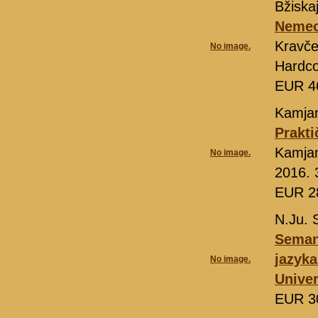
Bžiska
Nemeck
Kravče
No image.
Hardco
EUR 4
Kamja
Prakti
Kamja
No image.
2016. 
EUR 2
N.Ju. 
Seman
jazyk
No image.
Univer
EUR 3