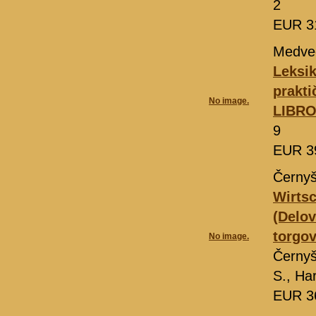
2
EUR 3
Medve
Leksik
prakti
No image.
LIBR
9
EUR 3
Černyš
Wirtsc
(Delov
torgov
No image.
Černy
S., Ha
EUR 3