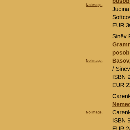
posobi
No image.
Judina
Softco
EUR 3
Sinëv 
Gramm
posobi
Basov,
No image.
/ Sinë
ISBN 9
EUR 2
Carenk
Nemeck
Caren
No image.
ISBN 9
EUR 2