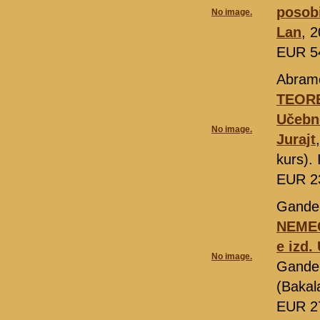
posobi
No image.
Lan
, 
EUR 5
Abram
TEOR
Učebn
No image.
Jurajt
kurs).
EUR 2
Gandel
NEMEC
e izd.
No image.
Gande
(Bakal
EUR 2