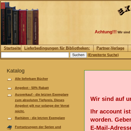
Achtung!!!
Wir sind
Startseite
Lieferbedingungen für Bibliotheken:
Partner-Verlage
(Erweiterte Suche)
Katalog
Alle lieferbare Bücher
Angebot - 50% Rabatt
Ausverkauf - die letzten Exemplare
Wir sind auf 
zum absoluten Tiefpreis. Dieses
Angebot gilt nur solange der Vorrat
Ihr account is
reicht.
Raritäten - die letzten Exemplare
worden. Geben
E-Mail-Adresse
Fortsetzungen der Serien und