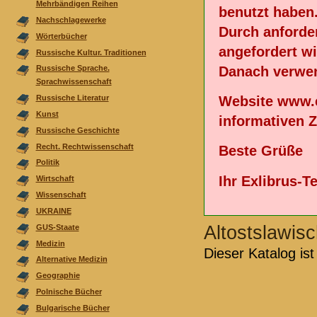
Mehrbändigen Reihen
benutzt haben
Nachschlagewerke
Durch anforde
Wörterbücher
angefordert wi
Russische Kultur. Traditionen
Danach verwen
Russische Sprache.
Sprachwissenschaft
Website www.e
Russische Literatur
Kunst
informativen 
Russische Geschichte
Recht. Rechtwissenschaft
Beste Grüße
Politik
Ihr Exlibrus-
Wirtschaft
Wissenschaft
UKRAINE
Altostslawis
GUS-Staate
Medizin
Dieser Katalog ist 
Alternative Medizin
Geographie
Polnische Bücher
Bulgarische Bücher