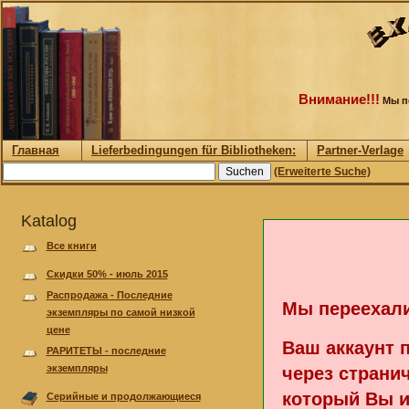
Внимание!!!
Мы пе
Главная
Lieferbedingungen für Bibliotheken:
Partner-Verlage
(Erweiterte Suche)
Katalog
Все книги
Скидки 50% - июль 2015
Pаспродажа - Последние
Мы переехали
экземпляры по самой низкой
цене
Ваш аккаунт 
РАРИТЕТЫ - последние
экземпляры
через странич
который Вы и
Серийные и продолжающиеся