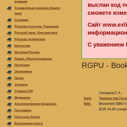
издания
выслан код п
Справочные издания общего
сможете изме
типа
Cловари
Сайт www.exl
Русская культура. Традиции
информацион
Русский язык. Лингвистика
Русская литература
С уважением 
Искусство
История России
Право. Юриспруденция
RGPU - Boo
Политика
Экономика
Наука
Украина
Страны СНГ
Гончаров С.А.
Медицина
Kein
Творчество Гого
Bild.
Broschiert ISBN 
Альтернативная медицина
EUR 34,00
(СКИДК
География
Польскиe Книги
Болгарскиe книги