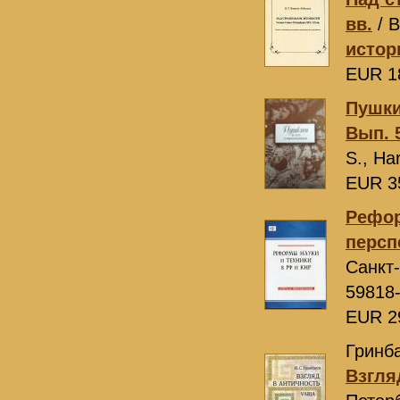
вв.
/ В
истор
EUR 1
Пушки
Вып. 
S., Ha
EUR 3
Рефор
персп
Санкт
59818
EUR 2
Гринба
Взгля