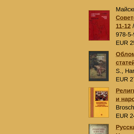
Майск
Совет
11-12
/
978-5-
EUR 2
Облом
статей
S., Ha
EUR 2
Религ
и нар
Brosch
EUR 2
Русск