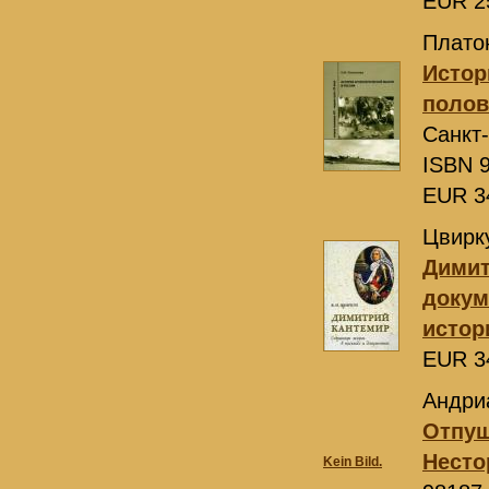
EUR 2
Плато
Истор
полов
Санкт
ISBN 9
EUR 3
Цвирку
Димит
докум
истор
EUR 3
Андриа
Отпуш
Несто
Kein Bild.