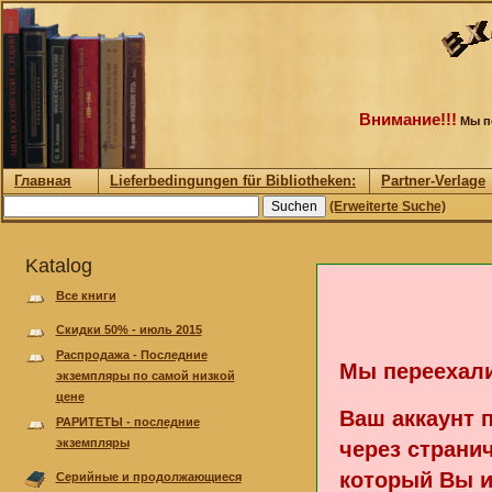
Внимание!!!
Мы пе
Главная
Lieferbedingungen für Bibliotheken:
Partner-Verlage
(Erweiterte Suche)
Katalog
Все книги
Скидки 50% - июль 2015
Pаспродажа - Последние
Мы переехали
экземпляры по самой низкой
цене
Ваш аккаунт 
РАРИТЕТЫ - последние
экземпляры
через странич
который Вы и
Серийные и продолжающиеся