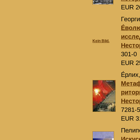
EUR 2
Георги
Éволю
иссле
Kein Bild.
Несто
301-0
EUR 2
Éрлих,
Метаф
ритор
Несто
7281-
EUR 3
Пелипе
Искус