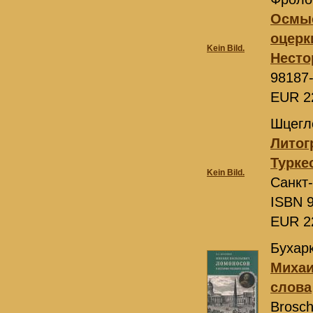
Осмыс
оцерк
Kein Bild.
Несто
98187
EUR 2
Шцегло
Литог
Туркес
Kein Bild.
Санкт
ISBN 9
EUR 2
Бухарк
Михаи
слова
Brosch