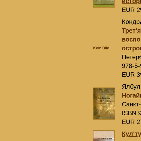
истор
EUR 2
Кондра
Трет'
воспо
остро
Kein Bild.
Петер
978-5-
EUR 3
Ялбулг
Ногай
Санкт
ISBN 9
EUR 2
Кул'т