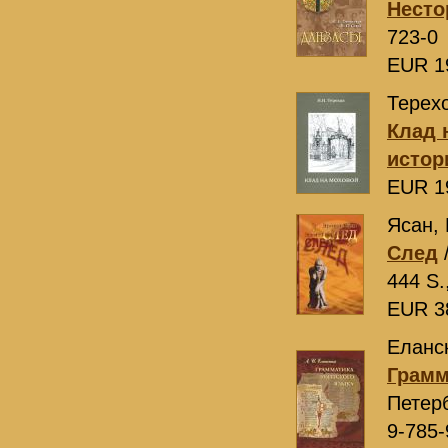
Несто
723-0
EUR 1
Терехо
Клад 
истор
EUR 1
Ясан, 
След
/
444 S.
EUR 3
Еланск
Грамм
Петер
9-785-