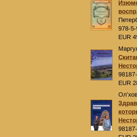
Изюмс
воспр.
Петер
978-5-
EUR 4
Маргул
Скита
Несто
98187
EUR 2
Ол'хов
Здрав
котор
Несто
98187-