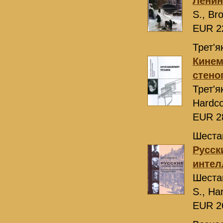
Ленин
S., Br
EUR 2
Трет'я
Кинем
стено
Трет'я
Hardco
EUR 2
Шестак
Русск
интел
Шеста
S., Ha
EUR 2