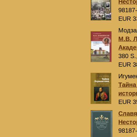
Несто
98187
EUR 3
Модза
М.В. 
Акаде
380 S.
EUR 3
Игуме
Тайна
истор
EUR 3
Славя
Несто
98187