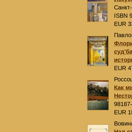
Санкт
ISBN 9
EUR 3
Павлов
Флори
суд'б
истор
EUR 4
Россош
Как м
Несто
98187
EUR 1
Вовина
Над с