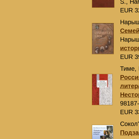
S., Ha
EUR 3
Нарыш
Семей
Нарыш
истор
EUR 3
Тиме, 
Росси
литер
Несто
98187
EUR 3
Сокол'
Подза