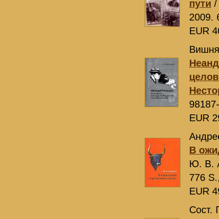
пути
/
2009. 
EUR 4
Вишняц
Неанд
целов
Несто
98187
EUR 2
Андре
В ожи
Ю. В.
776 S.
EUR 4
Сост. 