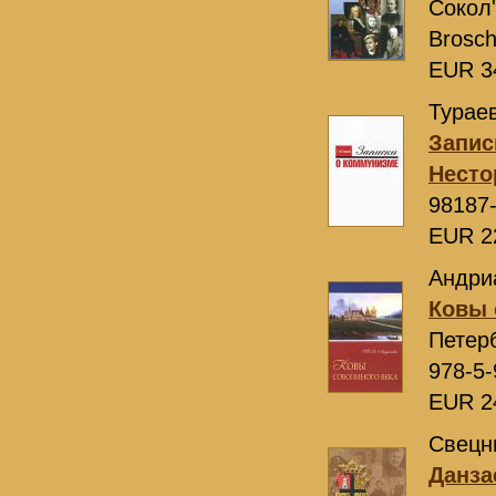
Сокол'
Brosch
EUR 3
Тураев
Запис
Несто
98187
EUR 2
Андриа
Ковы 
Петер
978-5-
EUR 2
Свецни
Данз