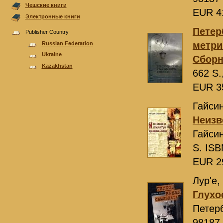
Чешские книги
EUR 4
Электронные книги
Петер
Publisher Country
метри
Russian Federation
Ukraine
Сборн
Kazakhstan
662 S.
EUR 3
Гайсин
Неизв
Гайсин
S. ISB
EUR 2
Лур'е,
Глухо
Петер
98187