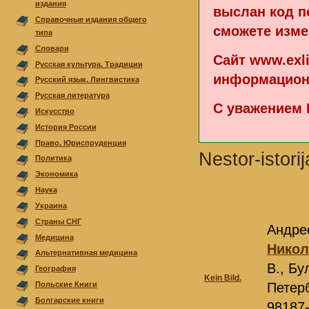
издания
выслан код п
Справочные издания общего
сможете изме
типа
Cловари
Сайт www.exl
Русская культура. Традиции
информацион
Русский язык. Лингвистика
Русская литература
С уважением 
Искусство
История России
Право. Юриспруденция
Nestor-istori
Политика
Экономика
Наука
Украина
Страны СНГ
Андрее
Медицина
Никол
Альтернативная медицина
В., Бу
География
Kein Bild.
Петер
Польскиe Книги
Болгарскиe книги
98187