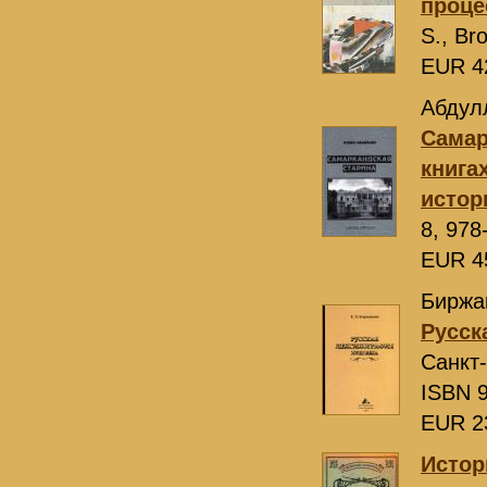
проц
S., Br
EUR 4
Абдул
Самар
книга
истор
8, 978
EUR 4
Биржак
Русск
Санкт
ISBN 9
EUR 2
Истор