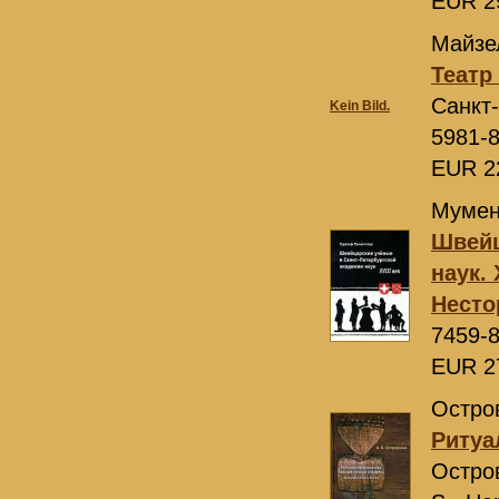
EUR 2
Майзел
Театр 
Санкт
Kein Bild.
5981-
EUR 2
Мумен
Швейц
наук.
Несто
7459-
EUR 2
Остров
Ритуа
Остро