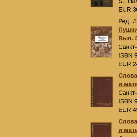
S., Ha
EUR 3
Ред. Л
Пушки
Вып. 
Санкт
ISBN 9
EUR 2
Слова
и мат
Санкт
ISBN 9
EUR 4
Слова
и мат