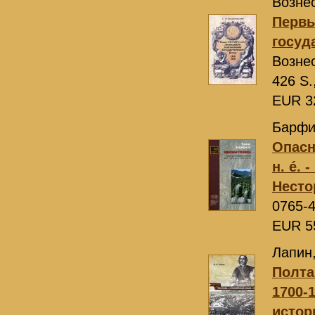
Вознес
Первы
госуд
Возне
426 S.
EUR 3
Барфи
Опасн
н. é. -
Несто
0765-
EUR 5
Лапин,
Полта
1700-1
истор