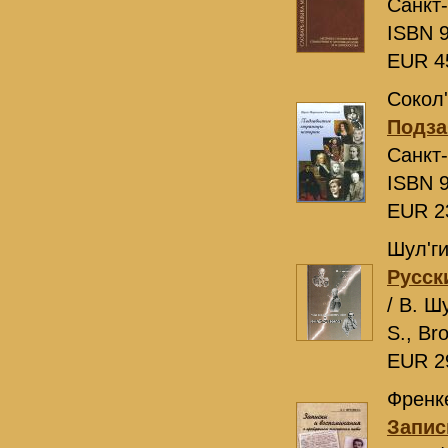
Санкт
ISBN 9
EUR 4
Сокол'
Подза
Санкт
ISBN 9
EUR 2
Шул'ги
Русск
/ В. Ш
S., Br
EUR 2
Френке
Запис