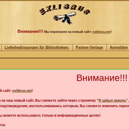
Внимание!!!
Мы переехали на новый сайт:
exlibrus.net
!
Lieferbedingungen für Bibliotheken:
Partner-Verlage
Anmelden
Внимание!!!
й сайт:
exlibrus.net
!
 на наш новый сайт. Вы сможете зайти через страничку "
Я забыл пароль
"
д подтверждения, воспользовавшись которым, Вы сможете изменить парол
Вы можете использовать только в информационных целях!
rus