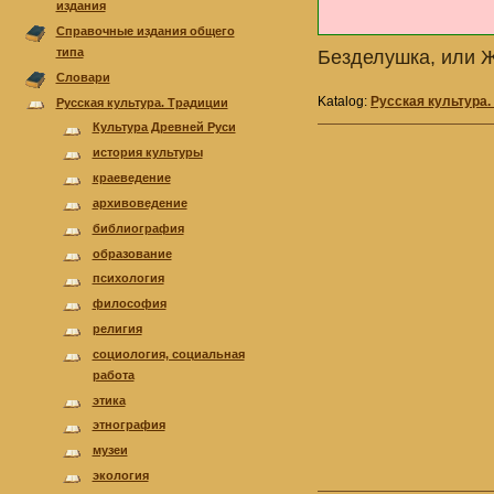
издания
Справочные издания общего
типа
Безделушка, или Ж
Cловари
Katalog:
Русская культура.
Русская культура. Традиции
Культура Древней Руси
история культуры
краеведение
архивоведение
библиография
образование
психология
философия
религия
cоциология, cоциальная
работа
этика
этнография
музеи
экология