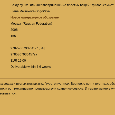
Безделушка, или Жертвоприношение простых вещей : филос.-семиот.
Elena Mel'nikova-Grigor'eva
Новое литературное обозрение
Москва (Russian Federation)
2008
155
978-5-86793-645-7 [SA]
9785867936457sa
EUR 19,00
Deliverable within 4-6 weeks
-
ых вещах и пустых местах в кул'туре, о пустяках. Вернее, о почти пустяках, 
нно, и ест' механизм по производству и хранению смысла. И тем не менее в ку
зовыват'ся.