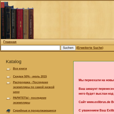
Главная
(Erweiterte Suche)
Katalog
Все книги
Скидки 50% - июль 2015
Мы переехали на новы
Pаспродажа - Последние
экземпляры по самой низкой
Ваш аккаунт перенесен
цене
него будет выслан ко
РАРИТЕТЫ - последние
Сайт www.exlibrus.de 
экземпляры
С уважением Ваш Exlib
Серийные и продолжающиеся