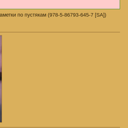
етки по пустякам (978-5-86793-645-7 [SA])