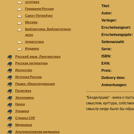
эстетика
Titel:
Германия-Россия
Autor:
Санкт-Петербург
Verleger:
Москва
Erscheinungsort:
Библиотеки. Библиотечное
Erscheinungsjahr:
дело
Seitenanzahl:
педагогика
Иудаика
Serie:
ISBN:
Русский язык. Лингвистика
EAN:
Русская литература
Искусство
Preis:
История России
Delivery time:
Право. Юриспруденция
Anmerkungen:
Политика
"Безделушка" - книга о пуст
Экономика
смыслом, кул'тура, собстве
Наука
смыслу негде было бы обра
Украина
Страны СНГ
Медицина
Альтернативная медицина