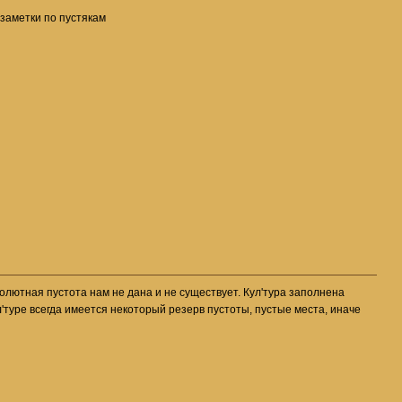
 заметки по пустякам
абсолютная пустота нам не дана и не существует. Кул'тура заполнена
л'туре всегда имеется некоторый резерв пустоты, пустые места, иначе