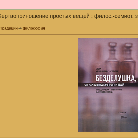
ертвоприношение простых вещей : филос.-семиот. зам
 Традиции
->
философия