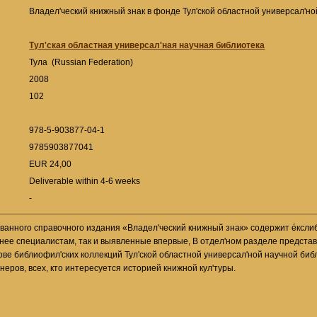
Владел'ческий книжный знак в фонде Тул'ской областной универсал'н
Тул'ская областная универсал'ная научная библиотека
Тула (Russian Federation)
2008
102
978-5-903877-04-1
9785903877041
EUR 24,00
Deliverable within 4-6 weeks
-
ванного справочного издания «Владел'ческий книжный знак» содержит éксл
анее специалистам, так и выявленные впервые, В отдел'ном разделе предста
ове библиофил'ских коллекций Тул'ской областной универсал'ной научной биб
неров, всех, кто интересуется историей книжной кул'туры.