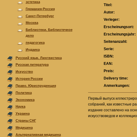
эстетика
Titel:
Германия-Россия
Autor:
Санкт-Петербург
Verleger:
Москва
Erscheinungsort:
Библиотеки. Библиотечное
Erscheinungsjahr:
дело
Seitenanzahl:
педагогика
Serie:
Иудаика
ISBN:
Русский язык. Лингвистика
EAN:
Русская литература
Preis:
Искусство
Delivery time:
История России
Anmerkungen:
Право. Юриспруденция
Политика
Первый выпуск иллюстриро
Экономика
собраний, как известные р
Наука
издание составлено на осн
Украина
искусствоведов и коллекцио
Страны СНГ
Медицина
Альтернативная медицина