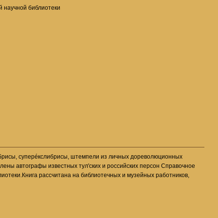
ой научной библиотеки
ибрисы, суперéкслибрисы, штемпели из личных дореволюционных
влены автографы известных тул'ских и российских персон Справочное
лиотеки.Книга рассчитана на библиотечных и музейных работников,