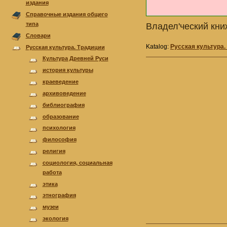
издания
Справочные издания общего
типа
Владел'ческий кни
Cловари
Katalog:
Русская культура.
Русская культура. Традиции
Культура Древней Руси
история культуры
краеведение
архивоведение
библиография
образование
психология
философия
религия
cоциология, cоциальная
работа
этика
этнография
музеи
экология