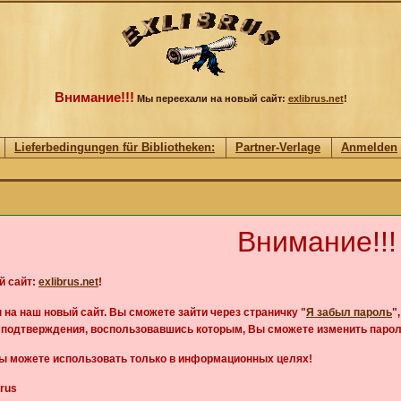
Внимание!!!
Мы переехали на новый сайт:
exlibrus.net
!
Lieferbedingungen für Bibliotheken:
Partner-Verlage
Anmelden
Внимание!!!
й сайт:
exlibrus.net
!
 на наш новый сайт. Вы сможете зайти через страничку "
Я забыл пароль
"
д подтверждения, воспользовавшись которым, Вы сможете изменить парол
Вы можете использовать только в информационных целях!
rus