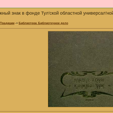
жный знак в фонде Тул'ской областной универсал'ной
 Традиции
->
Библиотеки. Библиотечное дело