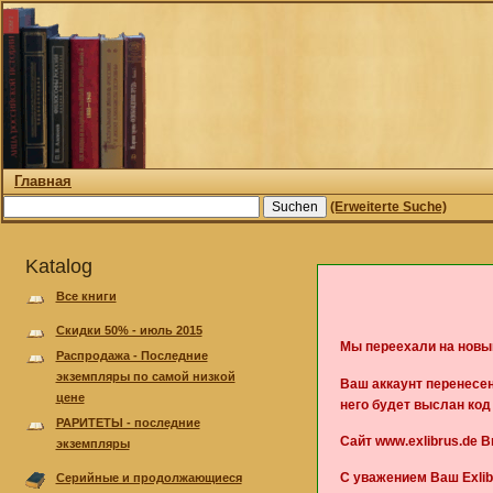
Главная
(Erweiterte Suche)
Katalog
Все книги
Скидки 50% - июль 2015
Мы переехали на новы
Pаспродажа - Последние
экземпляры по самой низкой
Ваш аккаунт перенесен
цене
него будет выслан ко
РАРИТЕТЫ - последние
Сайт www.exlibrus.de 
экземпляры
С уважением Ваш Exlib
Серийные и продолжающиеся