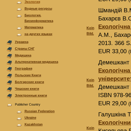
Экология
Водные ресурсы
Шмандій В.М
Биология.
Бахарєв В.С
Биоинформатика
Екологічна
Mатематика
Kein
Bild.
А.М., Бахар
на других языках
2013. 366 S
Украина
Страны СНГ
EUR 33,00
(
Медицина
Демешкант 
Альтернативная медицина
География
Екологічна
Польскиe Книги
університе
Kein
Болгарскиe книги
Bild.
Демешкант 
Чешские книги
ISBN 978-96
Электронные книги
EUR 29,00
(
Publisher Country
Russian Federation
Галушкіна Т
Ukraine
Екологічни
Kazakhstan
Kein
Кисельова Р