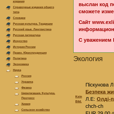
издания
выслан код п
Справочные издания общего
сможете изме
типа
Cловари
Сайт www.exl
Русская культура. Традиции
информацион
Русский язык. Лингвистика
Русская литература
С уважением 
Искусство
История России
Право. Юриспруденция
Экология
Политика
Экономика
Наука
Россия
Украина
Піскунова Л
Физика
Безпека жи
Цивилизация. Культура.
Kein
Л.Е:
Олді-
Прогресс
Bild.
Химия
chch-ch
Сельское хозяйство
EUR 29,00
(