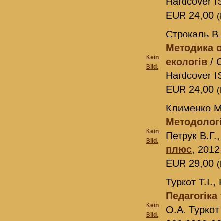
Hardcover I
EUR 24,00
(
Строкаль В.
Методика о
Kein
екологів
/ 
Bild.
Hardcover I
EUR 24,00
(
Клименко М.
Методологі
Kein
Петрук В.Г.
Bild.
плюс
, 2012
EUR 29,00
(
Туркот Т.І.,
Педагогіка 
Kein
О.А. Туркот 
Bild.