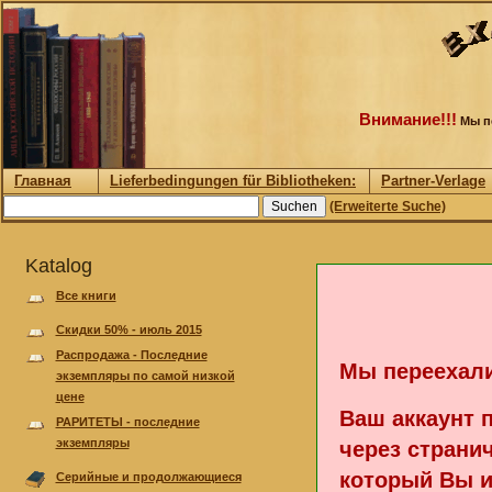
Внимание!!!
Мы пе
Главная
Lieferbedingungen für Bibliotheken:
Partner-Verlage
(Erweiterte Suche)
Katalog
Все книги
Скидки 50% - июль 2015
Pаспродажа - Последние
Мы переехали
экземпляры по самой низкой
цене
Ваш аккаунт 
РАРИТЕТЫ - последние
экземпляры
через странич
который Вы и
Серийные и продолжающиеся