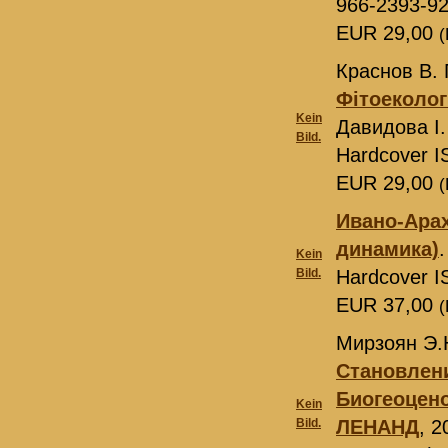
966-2393-92
EUR 29,00
(
Краснов В. 
Фітоеколог
Kein
Давидова І.
Bild.
Hardcover I
EUR 29,00
(
Ивано-Арах
динамика)
Kein
Bild.
Hardcover I
EUR 37,00
(
Мирзоян Э.
Становлени
Биогеоцено
Kein
Bild.
ЛЕНАНД
, 2