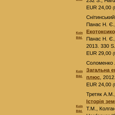
232 S., Har
EUR 24,00
(
Снітинський 
Панас Н. Є.
Екотоксико
Kein
Bild.
Панас Н. Є.
2013. 330 S
EUR 29,00
(
Соломенко Л
Загальна е
Kein
Bild.
плюс
, 2012
EUR 24,00
(
Третяк А.М.
Історія зе
Kein
Т.М., Колган
Bild.